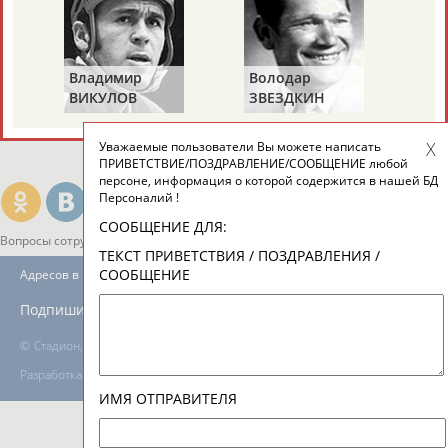
ТАБЛО АКТИВНОСТИ
Владимир
Володар
ВИКУЛОВ
ЗВЕЗДКИН
ЦЕЛИ ПРОЕКТА
КОНТАКТЫ
НАШИ КНОПКИ
РЕКЛАМА
Уважаемые пользователи Вы можете написать
ПРИВЕТСТВИЕ/ПОЗДРАВЛЕНИЕ/СООБЩЕНИЕ любой
персоне, информация о которой содержится в нашей БД
Персоналий !
СООБЩЕНИЕ ДЛЯ:
Вопросы сотрудничества и совместной деятельности
inform@infosport.ru
ТЕКСТ ПРИВЕТСТВИЯ / ПОЗДРАВЛЕНИЯ /
СООБЩЕНИЕ
Адресов в новостной рассылке: 996
Подпишись
©
Стадион, 1998-2026
Разработка и поддержка ООО НАИТ «Стадион»
ИМЯ ОТПРАВИТЕЛЯ