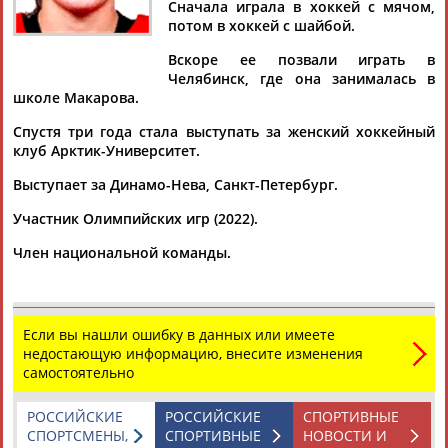
Дмитрий
Тамилла
Рамазан
Ростом
Сначала играла в хоккей с мячом,
АБАРЕНОВ
АБАСОВА
АБАЧАРАЕВ
АБАШИДЗЕ
потом в хоккей с шайбой.
Вскоре ее позвали играть в
Челябинск, где она занималась в
школе Макарова.
Флюра
Татьяна
Акжана
Артур
Спустя три года стала выступать за женский хоккейный
АББАТЕ-
АББЯСОВА
АБДИКАРИМОВА
АБДРАХМАНОВ
клуб Арктик-Университет.
БУЛАТОВА
Выступает за Динамо-Нева, Санкт-Петербург.
Участник Олимпийских игр (2022).
Член национальной команды.
Если вы нашли ошибку в данных или имеете
недостающую информацию, внесите изменения
самостоятельно
РОССИЙСКИЕ
РОССИЙСКИЕ
СПОРТИВНЫЕ
СПОРТСМЕНЫ,
СПОРТИВНЫЕ
НОВОСТИ И