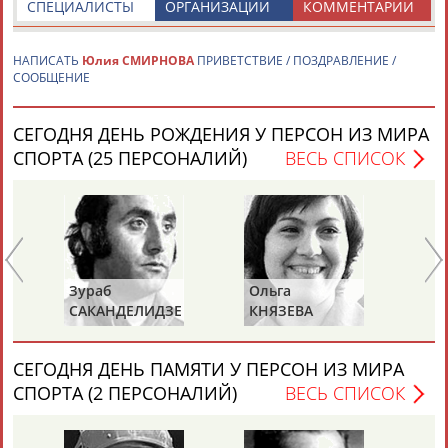
СПЕЦИАЛИСТЫ
ОРГАНИЗАЦИИ
КОММЕНТАРИИ
Каримжан
Аделя
Андрей
Герман
НАПИСАТЬ
Юлия СМИРНОВА
ПРИВЕТСТВИЕ / ПОЗДРАВЛЕНИЕ /
АБДРАХМАНОВ
АБДРАХМАНОВА
АБДУВАЛИЕВ
АБДУЛАЕВ
СООБЩЕНИЕ
СЕГОДНЯ ДЕНЬ РОЖДЕНИЯ У ПЕРСОН ИЗ МИРА
СПОРТА (25 ПЕРСОНАЛИЙ)
ВЕСЬ СПИСОК
Рамазан
Тагир
Камиль
Загалав
АБДУЛАЕВ
АБДУЛАЕВ
АБДУЛАЗИЗОВ
АБДУЛБЕКОВ
Зураб
Ольга
Ол
Камалудин
Абдула
Магомед
Назир
САКАНДЕЛИДЗЕ
КНЯЗЕВА
БЕ
АБДУЛДАУДОВ
АБДУЛЖАЛИЛОВ
АБДУЛКАГИРОВ
АБДУЛЛАЕВ
ЕЩЁ ПЕРСОНЫ
СЕГОДНЯ ДЕНЬ ПАМЯТИ У ПЕРСОН ИЗ МИРА
СПОРТА (2 ПЕРСОНАЛИЙ)
ВЕСЬ СПИСОК
24 персон из 13181