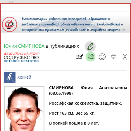
9 августа 2026 года,
17:54
СПОРТСМЕНЫ, ТРЕНЕРЫ И СПЕЦИАЛИСТЫ
Юлия СМИРНОВА
в публикациях
13181
персон
Расширенный поиск
Найдено:
СМИРНОВА Юлия Анатольевна
(08.05.1998).
Аслаудин
Елена
Мария
Юлия
Хоккей
АБАЕВ
АБАИМОВА
АБАКУМОВА
АБАЛАКИНА
Россифская хоккеистка, защитник.
Рост 163 см. Вес 55 кг.
В хоккей пошла в 8 лет.