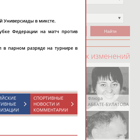
Чемпион
Не выбран
й Универсиады в миксте.
Кубке Федерации на матч против
л в парном разряде на турнире в
100 последних изменений
ИЙСКИЕ
СПОРТИВНЫЕ
Рамазан
Ростом
Флюра
ТИВНЫЕ
НОВОСТИ И
АБАЧАРАЕВ
АБАШИДЗЕ
АББАТЕ-БУЛАТОВА
НИЗАЦИИ
КОММЕНТАРИИ