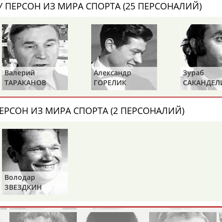
Каримжан
Аделя
Андрей
 ПЕРСОН ИЗ МИРА СПОРТА (25 ПЕРСОНАЛИЙ)
АБДРАХМАНОВ
АБДРАХМАНОВА
АБДУВАЛИЕВ
Валерий
Александр
Зураб
Абдула
Магомед
Назир
ТАРАКАНОВ
ГОРЕЛИК
САКАНДЕЛ
АБДУЛЖАЛИЛОВ
АБДУЛКАГИРОВ
АБДУЛЛАЕВ
ЕРСОН ИЗ МИРА СПОРТА (2 ПЕРСОНАЛИЙ)
естном спортсмене, тренере, специалисте или исправит
х героев! Герои спорта - это одни из главных патриотов
Володар
ЗВЕЗДКИН
Рустам
Магомед
Нурлан
АБДУРАШИДОВ
АБДУСАЛАМОВ
АБДЫКАЛЫКОВ