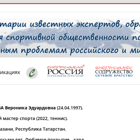
РЕСУРСНАЯ ПЛОЩАДКА
ТАБЛО АК
 специалисты
ликациях
ставляет регион*
 выбран
А Вероника Эдуардовна
(24.04.1997).
* для действующих спортсменов
то рождения
мастер спорта (2022, теннис).
 выбран
азани, Республика Татарстан.
ион проживания
 выбран
восьми лет. Любимое покрытие - хард.