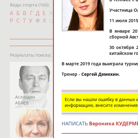
Виды спорта (160):
Участница Ол
Дат
А
Б
В
Г
Д
Е
Ж
З
И
К
Л
М
Н
О
П
с
Р
С
Т
У
Ф
Х
Ц
Ч
Ш
Щ
Э
Ю
Я
11 июля 201
В январе 20
сборной Авс
30 октября 
13181
персон
китайском г
Результаты поиска:
В марте 2019 года выиграла турни
Тренер -
Сергей Демехин
.
Аслаудин
Елена
Мария
Если вы нашли ошибку в данных
АБАЕВ
АБАИМОВА
АБАКУМОВА
информацию, внесите изменения
НАПИСАТЬ
Вероника КУДЕРМ