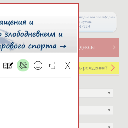
Просмотры материалов платформы
за сутки:
47114
ТИВНОСТИ
СВОДНЫЕ ИНДЕКСЫ
У кого сегодня день рождения?
Профессия
Не выбран
Спортивное звание
Не выбран
Учёное звание
Не выбран