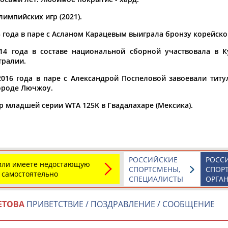
импийских игр (2021).
а рождения
по
чч
мм
год
чч
мм
год
5 года в паре с Асланом Карацевым выиграла бронзу корейско
14 года в составе национальной сборной участвовала в 
тралии.
2016 года в паре с Александрой Поспеловой завоевали титу
ороде Лючжоу.
р младшей серии WTA 125K в Гвадалахаре (Мексика).
РОССИЙСКИЕ
РОСС
Юлия
Дмитрий
Тамилла
 или имеете недостающую
СПОРТСМЕНЫ,
СПОР
АБАЛАКИНА
АБАРЕНОВ
АБАСОВА
 самостоятельно
СПЕЦИАЛИСТЫ
ОРГА
ЕТОВА
ПРИВЕТСТВИЕ / ПОЗДРАВЛЕНИЕ / СООБЩЕНИЕ