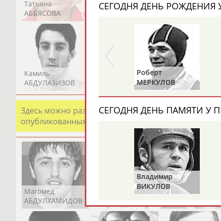
Татьяна
Акжана
Артур
СЕГОДНЯ ДЕНЬ РОЖДЕНИЯ У
АББЯСОВА
АБДИКАРИМОВА
АБДРАХМАНОВ
Роберт
Камиль
Загалав
Камалудин
МЕРКУЛОВ
АБДУЛАЗИЗОВ
АБДУЛБЕКОВ
АБДУЛДАУДОВ
СЕГОДНЯ ДЕНЬ ПАМЯТИ У П
Здесь можно разместить информацию о хорошо изв
опубликованных записях. Страна должна знать свои
Владимир
ВИКУЛОВ
Магомед
Шамиль
Адлан
АБДУЛХАМИДОВ
АБДУРАХМАНОВ
АБДУРАШИДОВ