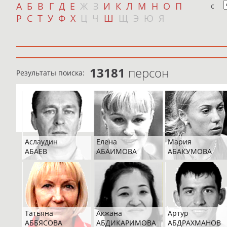
А
Б
В
Г
Д
Е
Ж
З
И
К
Л
М
Н
О
П
с
Р
С
Т
У
Ф
Х
Ц
Ч
Ш
Щ
Э
Ю
Я
13181
персон
Результаты поиска:
Аслаудин
Елена
Мария
АБАЕВ
АБАИМОВА
АБАКУМОВА
Татьяна
Акжана
Артур
АББЯСОВА
АБДИКАРИМОВА
АБДРАХМАНОВ