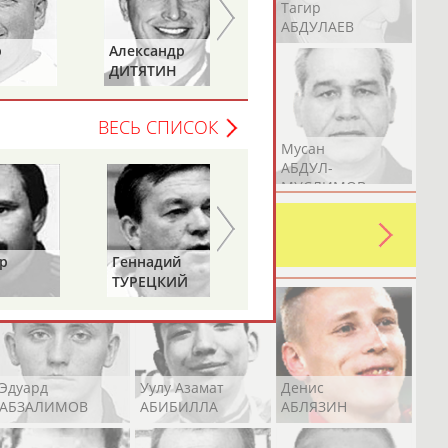
Герман
Рамазан
Тагир
АБДУЛАЕВ
АБДУЛАЕВ
АБДУЛАЕВ
Александр
Лариса
ДИТЯТИН
КАРЛОВА
ВЕСЬ СПИСОК
Аслан
Эмиль
Мусан
АБДУЛЛИН
АБДУЛЛИН
АБДУЛ-
МУСЛИМОВ
ь какую-либо ошибку в уже
 своей страны!
Геннадий
ТУРЕЦКИЙ
Эдуард
Уулу Азамат
Денис
АБЗАЛИМОВ
АБИБИЛЛА
АБЛЯЗИН