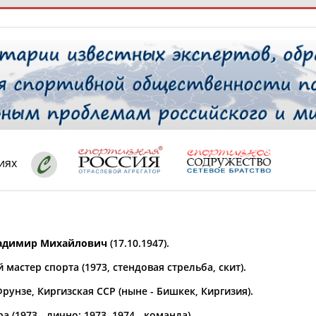
РЕСУРСНАЯ ПЛОЩАДКА
ТАБЛО АК
 специалисты
иях
ставляет регион*
 выбран
адимир Михайлович
(17.10.1947).
* для действующих спортсменов
то рождения
мастер спорта (1973, стендовая стрельба, скит).
 выбран
рунзе, Киргизская ССР (ныне - Бишкек, Киргизия).
ион проживания
 выбран
 (1973 - лично; 1973, 1974 - команда).