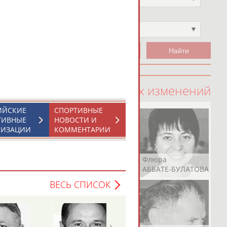
Чемпион
Не выбран
100 последних изменений
ИЙСКИЕ
СПОРТИВНЫЕ
ТИВНЫЕ
НОВОСТИ И
НИЗАЦИИ
КОММЕНТАРИИ
Рамазан
Ростом
Флюра
АБАЧАРАЕВ
АБАШИДЗЕ
АББАТЕ-БУЛАТОВА
ВЕСЬ СПИСОК