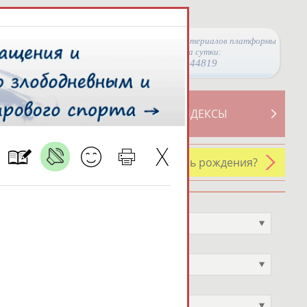
Просмотры материалов платформы
за сутки:
44819
ТИВНОСТИ
СВОДНЫЕ ИНДЕКСЫ
У кого сегодня день рождения?
Профессия
Не выбран
Спортивное звание
Не выбран
Учёное звание
Не выбран