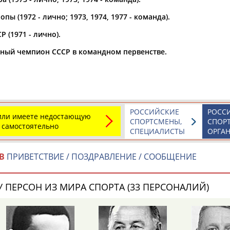
пы (1972 - лично; 1973, 1974, 1977 - команда).
а рождения
по
чч
мм
год
чч
мм
год
 (1971 - лично).
ный чемпион СССР в командном первенстве.
РОССИЙСКИЕ
РОСС
 или имеете недостающую
СПОРТСМЕНЫ,
СПОР
 самостоятельно
СПЕЦИАЛИСТЫ
ОРГА
В
ПРИВЕТСТВИЕ / ПОЗДРАВЛЕНИЕ / СООБЩЕНИЕ
Юлия
Дмитрий
Тамилла
АБАЛАКИНА
АБАРЕНОВ
АБАСОВА
 ПЕРСОН ИЗ МИРА СПОРТА (33 ПЕРСОНАЛИЙ)