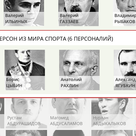
Каримжан
Аделя
Андрей
АБДРАХМАНОВ
АБДРАХМАНОВА
АБДУВАЛИЕВ
Валерий
Валерий
Владимир
ИЛЬИНЫХ
ГАЗЗАЕВ
РЫБАКОВ
ЕРСОН ИЗ МИРА СПОРТА (6 ПЕРСОНАЛИЙ)
Абдула
Магомед
Назир
АБДУЛЖАЛИЛОВ
АБДУЛКАГИРОВ
АБДУЛЛАЕВ
естном спортсмене, тренере, специалисте или исправит
х героев! Герои спорта - это одни из главных патриотов
Борис
Анатолий
Александр
ЦЫБИН
РАХЛИН
ЯГУБКИН
Рустам
Магомед
Нурлан
АБДУРАШИДОВ
АБДУСАЛАМОВ
АБДЫКАЛЫКОВ