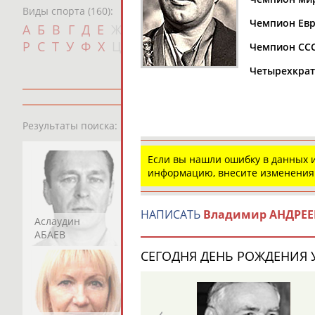
Виды спорта (160):
Чемпион Евро
Дат
А
Б
В
Г
Д
Е
Ж
З
И
К
Л
М
Н
О
П
с
Р
С
Т
У
Ф
Х
Ц
Ч
Ш
Щ
Э
Ю
Я
Чемпион СССР
Четырехкрат
13181
персон
Результаты поиска:
Если вы нашли ошибку в данных
информацию, внесите изменения
НАПИСАТЬ
Владимир АНДРЕЕ
Аслаудин
Елена
Мария
АБАЕВ
АБАИМОВА
АБАКУМОВА
СЕГОДНЯ ДЕНЬ РОЖДЕНИЯ У