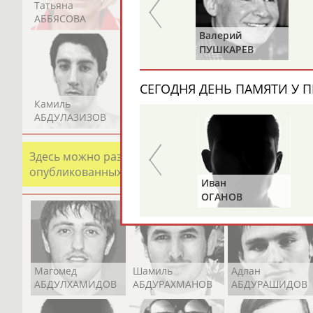
Татьяна
Акжана
Артур
АББЯСОВА
АБДИКАРИМОВА
АБДРАХМАНОВ
Харис
Валерий
ЮНИЧЕВ
ПУШКАРЕВ
СЕГОДНЯ ДЕНЬ ПАМЯТИ У П
Камиль
Загалав
Камалудин
АБДУЛАЗИЗОВ
АБДУЛБЕКОВ
АБДУЛДАУДОВ
Здесь можно разместить информацию о хорошо изв
опубликованных записях. Страна должна знать свои
Альгирдас
Иван
ЛАУРИТЕНАС
ОГАНОВ
Магомед
Шамиль
Адлан
АБДУЛХАМИДОВ
АБДУРАХМАНОВ
АБДУРАШИДОВ