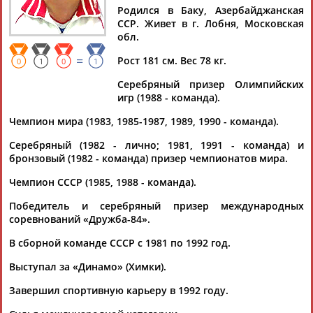
Родился в Баку, Азербайджанская
ССР. Живет в г. Лобня, Московская
обл.
=
Рост 181 см. Вес 78 кг.
Дмитрий
Тамилла
Рамазан
Ростом
0
1
0
1
АБАРЕНОВ
АБАСОВА
АБАЧАРАЕВ
АБАШИДЗЕ
Серебряный призер Олимпийских
игр (1988 - команда).
Чемпион мира (1983, 1985-1987, 1989, 1990 - команда).
Флюра
Татьяна
Акжана
Артур
Серебряный (1982 - лично; 1981, 1991 - команда) и
АББАТЕ-
АББЯСОВА
АБДИКАРИМОВА
АБДРАХМАНОВ
бронзовый (1982 - команда) призер чемпионатов мира.
БУЛАТОВА
Чемпион СССР (1985, 1988 - команда).
Победитель и серебряный призер международных
соревнований «Дружба-84».
В сборной команде СССР с 1981 по 1992 год.
Выступал за «Динамо» (Химки).
Завершил спортивную карьеру в 1992 году.