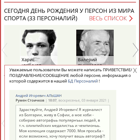
Разработка и поддержка ООО НАИТ «Стадион»
СЕГОДНЯ ДЕНЬ РОЖДЕНИЯ У ПЕРСОН ИЗ МИРА
СПОРТА (33 ПЕРСОНАЛИЙ)
ВЕСЬ СПИСОК
Харис
Валерий
Ва
ЮНИЧЕВ
ПУШКАРЕВ
И
Уважаемые пользователи Вы можете написать ПРИВЕТСТВИЕ/
ПОЗДРАВЛЕНИЕ/СООБЩЕНИЕ любой персоне, информация о
которой содержится в нашей
БД Персоналий
!
СЕГОДНЯ ДЕНЬ ПАМЯТИ У ПЕРСОН ИЗ МИРА
СПОРТА (6 ПЕРСОНАЛИЙ)
ВЕСЬ СПИСОК
Андрей Игоревич АЛЬШАН
Румен Стоичков
|
18:07
, воскресенье, 03 января 2021 |
Здраствуйте, Андрей Игоревич! Я журналист
из Болгарии, живу в Софии, а мое хоби -
собираю автографьь популярнъьх людей, в
т.ч. олимпийских медалистьь и чемпионьь.
Моя колекция содержает 7000. Моя просьба -
Альгирдас
Иван
Бо
если возможно, хочу получит вашь автограф?!
ЛАУРИТЕНАС
ОГАНОВ
Ц