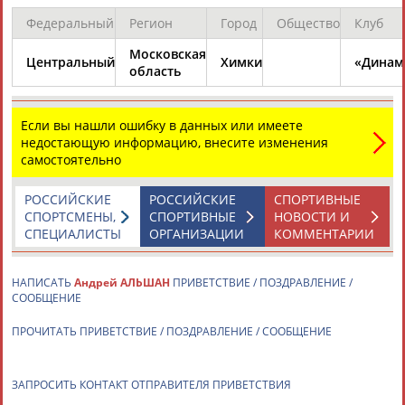
ЕЩЁ ПЕРСОНЫ
Федеральный
Регион
Город
Общество
Клуб
Московская
Центральный
Химки
«Динам
24 персон из 13181
область
Если вы нашли ошибку в данных или имеете
ТАБЛО АКТИВНОСТИ
недостающую информацию, внесите изменения
самостоятельно
ЦЕЛИ ПРОЕКТА
КОНТАКТЫ
НАШИ КНОПКИ
РЕКЛАМА
РОССИЙСКИЕ
РОССИЙСКИЕ
СПОРТИВНЫЕ
СПОРТСМЕНЫ,
СПОРТИВНЫЕ
НОВОСТИ И
СПЕЦИАЛИСТЫ
ОРГАНИЗАЦИИ
КОММЕНТАРИИ
НАПИСАТЬ
Андрей АЛЬШАН
ПРИВЕТСТВИЕ / ПОЗДРАВЛЕНИЕ /
Вопросы сотрудничества и совместной деятельности
inform@infosport.ru
СООБЩЕНИЕ
Адресов в новостной рассылке: 996
ПРОЧИТАТЬ ПРИВЕТСТВИЕ / ПОЗДРАВЛЕНИЕ / СООБЩЕНИЕ
Подпишись
ЗАПРОСИТЬ КОНТАКТ ОТПРАВИТЕЛЯ ПРИВЕТСТВИЯ
©
Стадион, 1998-2026