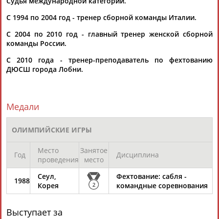
Судья международной категории.
С 1994 по 2004 год - тренер сборной команды Италии.
С 2004 по 2010 год - главный тренер женской сборной
команды России.
С 2010 года - тренер-преподаватель по фехтованию
ДЮСШ города Лобни.
Каримжан
Аделя
Андрей
Герман
АБДРАХМАНОВ
АБДРАХМАНОВА
АБДУВАЛИЕВ
АБДУЛАЕВ
Медали
Рамазан
Тагир
Камиль
Загалав
ОЛИМПИЙСКИЕ ИГРЫ
АБДУЛАЕВ
АБДУЛАЕВ
АБДУЛАЗИЗОВ
АБДУЛБЕКОВ
Место
Занятое
Год
Дисциплина
проведения
место
Сеул,
Фехтование: сабля -
1988
Камалудин
Абдула
Магомед
Назир
Корея
2
командные соревнования
АБДУЛДАУДОВ
АБДУЛЖАЛИЛОВ
АБДУЛКАГИРОВ
АБДУЛЛАЕВ
Выступает за