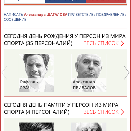
НАПИСАТЬ
Александра ШАТАЛОВА
ПРИВЕТСТВИЕ / ПОЗДРАВЛЕНИЕ /
СООБЩЕНИЕ
СЕГОДНЯ ДЕНЬ РОЖДЕНИЯ У ПЕРСОН ИЗ МИРА
Каримжан
Аделя
Андрей
Герман
СПОРТА (35 ПЕРСОНАЛИЙ)
ВЕСЬ СПИСОК
АБДРАХМАНОВ
АБДРАХМАНОВА
АБДУВАЛИЕВ
АБДУЛАЕВ
Рамазан
Тагир
Камиль
Загалав
Рафаэль
Александр
Ан
АБДУЛАЕВ
АБДУЛАЕВ
АБДУЛАЗИЗОВ
АБДУЛБЕКОВ
ГРАЧ
ПРИВАЛОВ
И
СЕГОДНЯ ДЕНЬ ПАМЯТИ У ПЕРСОН ИЗ МИРА
Камалудин
Абдула
Магомед
Назир
СПОРТА (4 ПЕРСОНАЛИЙ)
ВЕСЬ СПИСОК
АБДУЛДАУДОВ
АБДУЛЖАЛИЛОВ
АБДУЛКАГИРОВ
АБДУЛЛАЕВ