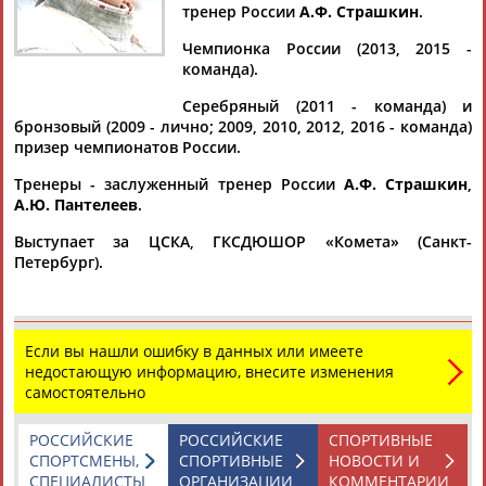
тренер России
А.Ф. Страшкин
.
Чемпионка России (2013, 2015 -
команда).
Дмитрий
Тамилла
Рамазан
Ростом
Серебряный (2011 - команда) и
АБАРЕНОВ
АБАСОВА
АБАЧАРАЕВ
АБАШИДЗЕ
бронзовый (2009 - лично; 2009, 2010, 2012, 2016 - команда)
призер чемпионатов России.
Тренеры - заслуженный тренер России
А.Ф. Страшкин
,
А.Ю. Пантелеев
.
Флюра
Татьяна
Акжана
Артур
Выступает за ЦСКА, ГКСДЮШОР «Комета» (Санкт-
АББАТЕ-
АББЯСОВА
АБДИКАРИМОВА
АБДРАХМАНОВ
Петербург).
БУЛАТОВА
Если вы нашли ошибку в данных или имеете
недостающую информацию, внесите изменения
самостоятельно
РОССИЙСКИЕ
РОССИЙСКИЕ
СПОРТИВНЫЕ
СПОРТСМЕНЫ,
СПОРТИВНЫЕ
НОВОСТИ И
СПЕЦИАЛИСТЫ
ОРГАНИЗАЦИИ
КОММЕНТАРИИ