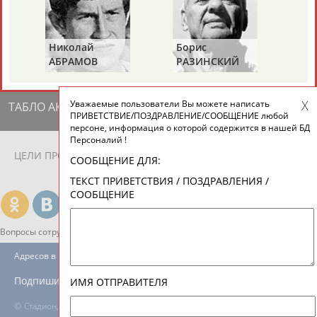
ЕЩЁ ПЕРСОНЫ
Николай
Борис
Га
24 персон из 13181
АБРАМОВ
РАЗИНСКИЙ
З
Уважаемые пользователи Вы можете написать
ТАБЛО АКТИВНОСТИ
ПРИВЕТСТВИЕ/ПОЗДРАВЛЕНИЕ/СООБЩЕНИЕ любой
персоне, информация о которой содержится в нашей БД
Персоналий !
ЦЕЛИ ПРОЕКТА
КОНТАКТЫ
НАШИ КНОПКИ
РЕКЛАМА
СООБЩЕНИЕ ДЛЯ:
ТЕКСТ ПРИВЕТСТВИЯ / ПОЗДРАВЛЕНИЯ /
СООБЩЕНИЕ
Вопросы сотрудничества и совместной деятельности
inform@infosport.ru
Адресов в новостной рассылке: 996
Подпишись
ИМЯ ОТПРАВИТЕЛЯ
©
Стадион, 1998-2026