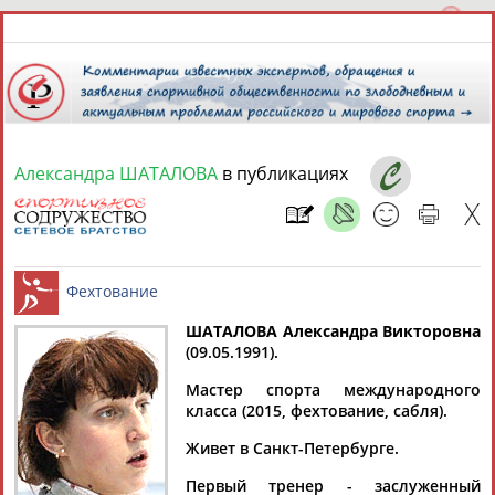
Александра ШАТАЛОВА
в публикациях
6 августа 2026 года,
20:55
СПОРТСМЕНЫ, ТРЕНЕРЫ И СПЕЦИАЛИСТЫ
13181
персон
Расширенный поиск
Найдено:
ШАТАЛОВА Александра Викторовна
(09.05.1991).
Фехтование
Мастер спорта международного
класса (2015, фехтование, сабля).
Живет в Санкт-Петербурге.
Аслаудин
Елена
Мария
Юлия
АБАЕВ
АБАИМОВА
АБАКУМОВА
АБАЛАКИНА
Первый тренер - заслуженный