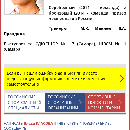
Серебряный (2011 - команда) и
бронзовый (2014 - команда) призер
чемпионатов России.
Дмитрий
Тамилла
Рамазан
Ростом
Тренеры -
М.К. Иевлев
,
В.А.
АБАРЕНОВ
АБАСОВА
АБАЧАРАЕВ
АБАШИДЗЕ
Правдина
.
Выступает за СДЮСШОР № 17 (Самара), ШВСМ № 1
(Самара).
Флюра
Татьяна
Акжана
Артур
АББАТЕ-
АББЯСОВА
АБДИКАРИМОВА
АБДРАХМАНОВ
БУЛАТОВА
Если вы нашли ошибку в данных или имеете
недостающую информацию, внесите изменения
самостоятельно
РОССИЙСКИЕ
РОССИЙСКИЕ
СПОРТИВНЫЕ
СПОРТСМЕНЫ,
СПОРТИВНЫЕ
НОВОСТИ И
СПЕЦИАЛИСТЫ
ОРГАНИЗАЦИИ
КОММЕНТАРИИ
НАПИСАТЬ
Влада ВЛАСОВА
ПРИВЕТСТВИЕ / ПОЗДРАВЛЕНИЕ /
СООБЩЕНИЕ