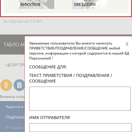
ЕЩЁ ПЕРСОНЫ
ВИКУЛОВ
ЗВЕЗДКИН
24 персон из 13181
Уважаемые пользователи Вы можете написать
ТАБЛО АКТИВНОСТИ
ПРИВЕТСТВИЕ/ПОЗДРАВЛЕНИЕ/СООБЩЕНИЕ любой
персоне, информация о которой содержится в нашей БД
Персоналий !
ЦЕЛИ ПРОЕКТА
КОНТАКТЫ
НАШИ КНОПКИ
РЕКЛАМА
СООБЩЕНИЕ ДЛЯ:
ТЕКСТ ПРИВЕТСТВИЯ / ПОЗДРАВЛЕНИЯ /
СООБЩЕНИЕ
Вопросы сотрудничества и совместной деятельности
inform@infosport.ru
Адресов в новостной рассылке: 996
Подпишись
ИМЯ ОТПРАВИТЕЛЯ
©
Стадион, 1998-2026