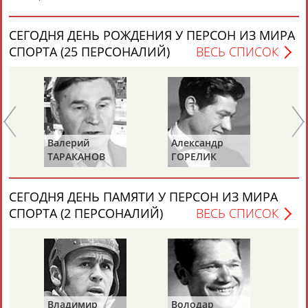
СЕГОДНЯ ДЕНЬ РОЖДЕНИЯ У ПЕРСОН ИЗ МИРА
СПОРТА (25 ПЕРСОНАЛИЙ)
ВЕСЬ СПИСОК
Каримжан
Аделя
Андрей
Герман
АБДРАХМАНОВ
АБДРАХМАНОВА
АБДУВАЛИЕВ
АБДУЛАЕВ
Валерий
Александр
Зу
ТАРАКАНОВ
ГОРЕЛИК
СА
Рамазан
Тагир
Камиль
Загалав
АБДУЛАЕВ
АБДУЛАЕВ
АБДУЛАЗИЗОВ
АБДУЛБЕКОВ
СЕГОДНЯ ДЕНЬ ПАМЯТИ У ПЕРСОН ИЗ МИРА
СПОРТА (2 ПЕРСОНАЛИЙ)
ВЕСЬ СПИСОК
Камалудин
Абдула
Магомед
Назир
АБДУЛДАУДОВ
АБДУЛЖАЛИЛОВ
АБДУЛКАГИРОВ
АБДУЛЛАЕВ
Владимир
Володар