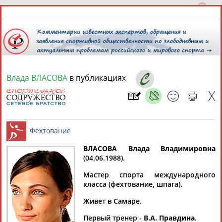
Влада ВЛАСОВА
в публикациях
9 августа 2026 года,
17:01
СПОРТСМЕНЫ, ТРЕНЕРЫ И СПЕЦИАЛИСТЫ
13181
персон
Расширенный поиск
Найдено:
ВЛАСОВА Влада Владимировна
(04.06.1988).
Фехтование
Мастер спорта международного
класса (фехтование, шпага).
Живет в Самаре.
Аслаудин
Елена
Мария
Юлия
АБАЕВ
АБАИМОВА
АБАКУМОВА
АБАЛАКИНА
Первый тренер -
В.А. Правдина
.