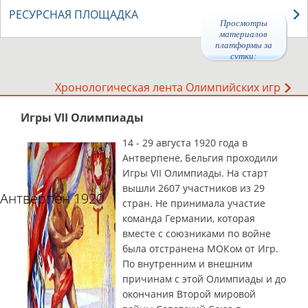
РЕСУРСНАЯ ПЛОЩАДКА
Просмотры
материалов
платформы за
сутки:
45852
Хронологическая лента Олимпийских игр
Игры VII Олимпиады
14 - 29 августа 1920 года в
Антверпене, Бельгия проходили
Игры VII Олимпиады.
На старт
вышли 2607 участников из 29
Антверпен 1920
стран.
Не принимала участие
команда Германии, которая
вместе с союзниками по войне
была отстранена МОКом от Игр.
По внутренним и внешним
причинам с этой Олимпиады и до
окончания В
торой
м
ировой