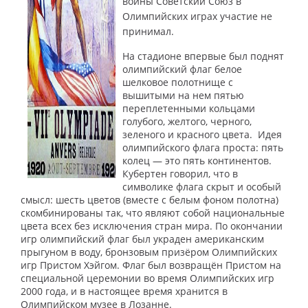
войны Советский Союз в
Олимпийских играх участие не
принимал.
На стадионе впервые был поднят
олимпийский флаг белое
шелковое полотнище с
вышитыми на нем пятью
переплетенными кольцами
голубого, желтого, черного,
зеленого и красного цвета. Идея
олимпийского флага проста: пять
колец — это пять континентов.
Кубертен говорил, что в
символике флага скрыт и особый
смысл: шесть цветов (вместе с белым фоном полотна)
скомбинированы так, что являют собой национальные
цвета всех без исключения стран мира. По окончании
игр олимпийский флаг был украден американским
прыгуном в воду, бронзовым призёром Олимпийских
игр Пристом Хэйгом. Флаг был возвращён Пристом на
специальной церемонии во время Олимпийских игр
2000 года, и в настоящее время хранится в
Олимпийском музее в Лозанне.