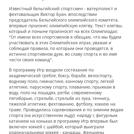
Известный бельгийский спортсмен - ватерполист и
фехтовальщик Виктор Буан, впоследствии
председатель Бельгийского олимпийского комитета,
впервые произнес олимпийскую клятву. Текст клятвы,
который и поныне произносят на всех Олимпиадах:
"От имени всех спортсменов я обещаю, что мы будем
участвовать в этих Олимпийских играх, уважая и
соблюдая правила, по которым они проводятся, в
истинно спортивном духе, во славу спорта и во имя
чести своих команд".
В программу Игр входили состязания по
академической гребле, боксу, борьбе, велоспорту,
водному поло, гимнастике, конному спорту, легкой
атлетике, парусному спорту, плаванию, прыжкам в
воду, поло на лошадях, регби, современному
пятиборью, стрельбе, стрельбе из лука, теннису,
тяжелой атлетике, фехтованию, футболу, хоккею на
траве. Проводились соревнования и по зимним видам
спорта (на искусственном льду): наряду с фигурным
катанием на коньках в программу Игр впервые был
включен хоккей с шайбой, который выиграли
родоначальники хоккея - канадцы. Женщины