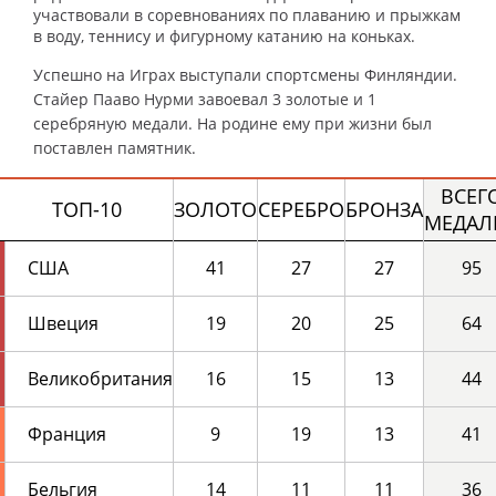
участвовали в соревнованиях по плаванию и прыжкам
в воду, теннису и фигурному катанию на коньках.
Успешно на Играх выступали спортсмены Финляндии.
Стайер Пааво Нурми завоевал 3 золотые и 1
серебряную медали. На родине ему при жизни был
поставлен памятник.
ВСЕГ
ТОП-10
ЗОЛОТО
СЕРЕБРО
БРОНЗА
МЕДАЛ
США
41
27
27
95
Швеция
19
20
25
64
Великобритания
16
15
13
44
Франция
9
19
13
41
Бельгия
14
11
11
36