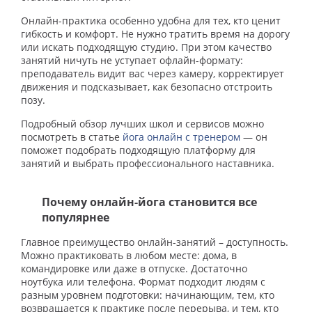
Онлайн-практика особенно удобна для тех, кто ценит
гибкость и комфорт. Не нужно тратить время на дорогу
или искать подходящую студию. При этом качество
занятий ничуть не уступает офлайн-формату:
преподаватель видит вас через камеру, корректирует
движения и подсказывает, как безопасно отстроить
позу.
Подробный обзор лучших школ и сервисов можно
посмотреть в статье
йога онлайн с тренером
— он
поможет подобрать подходящую платформу для
занятий и выбрать профессионального наставника.
Почему онлайн-йога становится все
популярнее
Главное преимущество онлайн-занятий – доступность.
Можно практиковать в любом месте: дома, в
командировке или даже в отпуске. Достаточно
ноутбука или телефона. Формат подходит людям с
разным уровнем подготовки: начинающим, тем, кто
возвращается к практике после перерыва, и тем, кто