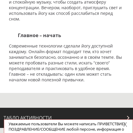
и спокойную музыку, чтобы создать атмосферу
концентрации. Вечером, наоборот, приглушить свет и
использовать йогу как способ расслабиться перед
сном.
Главное – начать
Современные технологии сделали йогу доступной
каждому. Онлайн-формат подходит тем, кто хочет
заниматься безопасно, осознанно и в своём темпе. Вы
можете пробовать разные стили, искать “своего”
преподавателя и практиковать в удобное время.
Главное – не откладывать: один клик может стать
началом новой полезной привычки.
ТАБЛО АКТИВНОСТИ
Уважаемые пользователи Вы можете написать ПРИВЕТСТВИЕ/
ПОЗДРАВЛЕНИЕ/СООБЩЕНИЕ любой персоне, информация о