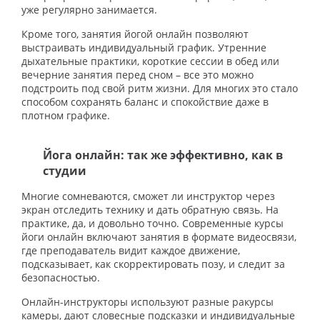
уже регулярно занимается.
Кроме того, занятия йогой онлайн позволяют
выстраивать индивидуальный график. Утренние
дыхательные практики, короткие сессии в обед или
вечерние занятия перед сном – все это можно
подстроить под свой ритм жизни. Для многих это стало
способом сохранять баланс и спокойствие даже в
плотном графике.
Йога онлайн: так же эффективно, как в
студии
Многие сомневаются, сможет ли инструктор через
экран отследить технику и дать обратную связь. На
практике, да, и довольно точно. Современные курсы
йоги онлайн включают занятия в формате видеосвязи,
где преподаватель видит каждое движение,
подсказывает, как скорректировать позу, и следит за
безопасностью.
Онлайн-инструкторы используют разные ракурсы
камеры, дают словесные подсказки и индивидуальные