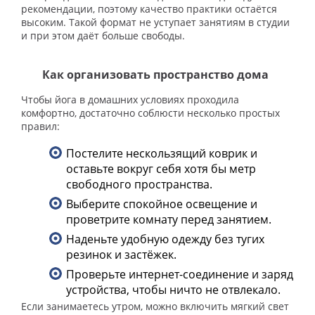
рекомендации, поэтому качество практики остаётся
высоким. Такой формат не уступает занятиям в студии
и при этом даёт больше свободы.
Как организовать пространство дома
Чтобы йога в домашних условиях проходила
комфортно, достаточно соблюсти несколько простых
правил:
Постелите нескользящий коврик и
оставьте вокруг себя хотя бы метр
свободного пространства.
Выберите спокойное освещение и
проветрите комнату перед занятием.
Наденьте удобную одежду без тугих
резинок и застёжек.
Проверьте интернет-соединение и заряд
устройства, чтобы ничто не отвлекало.
Если занимаетесь утром, можно включить мягкий свет