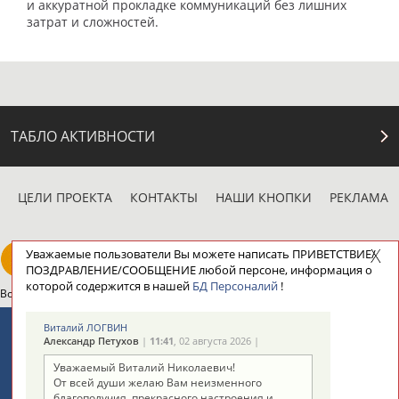
и аккуратной прокладке коммуникаций без лишних
затрат и сложностей.
ТАБЛО АКТИВНОСТИ
ЦЕЛИ ПРОЕКТА
КОНТАКТЫ
НАШИ КНОПКИ
РЕКЛАМА
Уважаемые пользователи Вы можете написать ПРИВЕТСТВИЕ/
ПОЗДРАВЛЕНИЕ/СООБЩЕНИЕ любой персоне, информация о
которой содержится в нашей
БД Персоналий
!
Вопросы сотрудничества и совместной деятельности
inform@infosport.ru
Адресов в новостной рассылке: 996
Виталий ЛОГВИН
Александр Петухов
|
11:41
, 02 августа 2026 |
Подпишись
Уважаемый Виталий Николаевич!
От всей души желаю Вам неизменного
©
Стадион, 1998-2026
благополучия, прекрасного настроения и