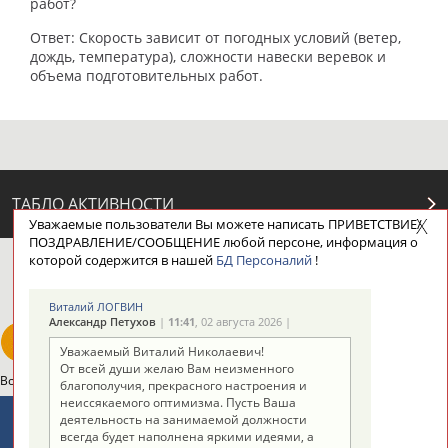
работ?
Ответ: Скорость зависит от погодных условий (ветер,
дождь, температура), сложности навески веревок и
объема подготовительных работ.
ТАБЛО АКТИВНОСТИ
Уважаемые пользователи Вы можете написать ПРИВЕТСТВИЕ/
ПОЗДРАВЛЕНИЕ/СООБЩЕНИЕ любой персоне, информация о
которой содержится в нашей
БД Персоналий
!
ЦЕЛИ ПРОЕКТА
КОНТАКТЫ
НАШИ КНОПКИ
РЕКЛАМА
Виталий ЛОГВИН
Александр Петухов
|
11:41
, 02 августа 2026 |
Уважаемый Виталий Николаевич!
От всей души желаю Вам неизменного
Вопросы сотрудничества и совместной деятельности
inform@infosport.ru
благополучия, прекрасного настроения и
неиссякаемого оптимизма. Пусть Ваша
Адресов в новостной рассылке: 996
деятельность на занимаемой должности
всегда будет наполнена яркими идеями, а