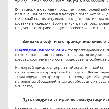
трёх до шести с половиной тысяч рублей за рабочий ч
Если говорить о готовых продуктах, то несложный веб-
полноценная отраслевая платформа потребует от 20 д
почасовой ставки, актуальные расценки российских п
косвенные издержки, форматы контрактов (фиксирова
продуктов, семь работающих способов сократить затра
Заказной софт и его принципиальные от
Индивидуальная разработка
– это проектирование и с
Bitrix24 – закрывают типовые сценарии, но не учиты
которых критичны гибкость процессов и способность 
Наглядный пример: федеральный логистический опера
маркетплейса и партнёрский B2B-портал. Диспетчеры
теряя порядка четырёх процентов входящих обращен
потерянных обращений упала до трёх десятых процента
чем за год.
Путь продукта от идеи до эксплуатации:
Независимо от технологического стека и объёма фина