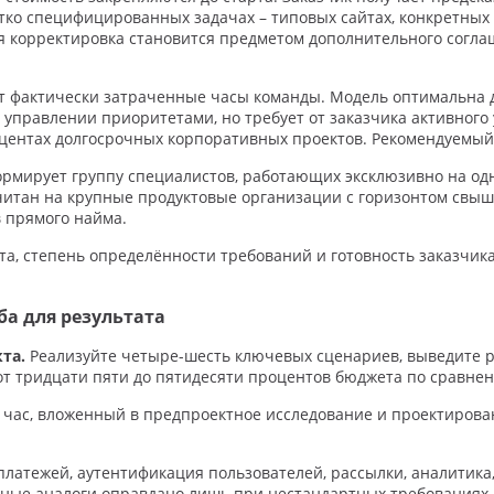
ётко специфицированных задачах – типовых сайтах, конкретных
 корректировка становится предметом дополнительного соглаш
 фактически затраченные часы команды. Модель оптимальна д
 управлении приоритетами, но требует от заказчика активног
центах долгосрочных корпоративных проектов. Рекомендуемый 
рмирует группу специалистов, работающих эксклюзивно на одн
читан на крупные продуктовые организации с горизонтом свыш
в прямого найма.
та, степень определённости требований и готовность заказчик
ба для результата
та.
Реализуйте четыре-шесть ключевых сценариев, выведите р
от тридцати пяти до пятидесяти процентов бюджета по сравнени
час, вложенный в предпроектное исследование и проектирова
латежей, аутентификация пользователей, рассылки, аналитика,
ные аналоги оправдано лишь при нестандартных требованиях 