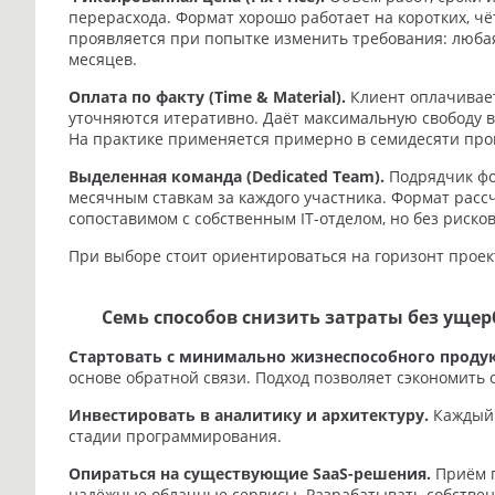
перерасхода. Формат хорошо работает на коротких, ч
проявляется при попытке изменить требования: любая
месяцев.
Оплата по факту (Time & Material).
Клиент оплачивает
уточняются итеративно. Даёт максимальную свободу в
На практике применяется примерно в семидесяти про
Выделенная команда (Dedicated Team).
Подрядчик фо
месячным ставкам за каждого участника. Формат расс
сопоставимом с собственным IT-отделом, но без риско
При выборе стоит ориентироваться на горизонт проек
Семь способов снизить затраты без ущер
Стартовать с минимально жизнеспособного продук
основе обратной связи. Подход позволяет сэкономить 
Инвестировать в аналитику и архитектуру.
Каждый 
стадии программирования.
Опираться на существующие SaaS-решения.
Приём п
надёжные облачные сервисы. Разрабатывать собствен