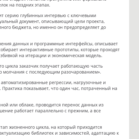
лок на поздних этапах.
дит серию глубинных интервью с ключевыми
туальный документ, описывающий цели проекта,
пного бюджета, но именно он предопределяет до
анения данных и программные интерфейсы, описывает
собирает интерактивные прототипы, которые проходят
азбивкой на итерации и экономическая модель.
го цикла заказчик получает работающую часть
го молчания с последующим разочарованием».
 автоматизированные регрессии, нагрузочные и
 Практика показывает, что один час, потраченный на
ной или облаке, проводится перенос данных из
шение работает параллельно с прежним, а все
ап жизненного цикла, на который приходится
 актуализацию библиотек и зависимостей, адаптацию к