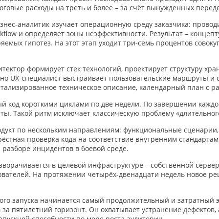
тоговые расходы на треть и более – за счёт вынужденных переде
знес-аналитик изучает операционную среду заказчика: прово
flow и определяет зоны неэффективности. Результат – концеп
емых гипотез. На этот этап уходит три-семь процентов совоку
тектор формирует стек технологий, проектирует структуру хр
но UX-специалист выстраивает пользовательские маршруты и 
детализированное техническое описание, календарный план с р
 код короткими циклами по две недели. По завершении каждо
ты. Такой ритм исключает классическую проблему «длительно
укт по нескольким направлениям: функциональные сценарии,
стная проверка кода на соответствие внутренним стандартам.
а разборе инцидентов в боевой среде.
зворачивается в целевой инфраструктуре – собственной сервер
ователей. На протяжении четырёх-двенадцати недель новое ре
о запуска начинается самый продолжительный и затратный эт
 за пятилетний горизонт. Он охватывает устранение дефектов,
ускной способности по мере роста аудитории.