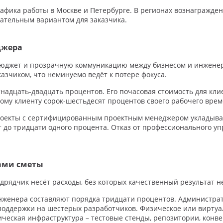
фика работы в Москве и Петербурге. В регионах вознагражден
ательным вариантом для заказчика.
джера
бюджет и прозрачную коммуникацию между бизнесом и инженер
азчиком, что неминуемо ведёт к потере фокуса.
адцать-двадцать процентов. Его почасовая стоимость для клиент
ному клиенту сорок-шестьдесят процентов своего рабочего врем
 проекты с сертифицированным проектным менеджером укладыв
ает до тридцати одного процента. Отказ от профессионального 
ками сметы
дрядчик несёт расходы, без которых качественный результат н
женера составляют порядка тридцати процентов. Администрати
поддержки на шестерых разработчиков. Физическое или виртуа
гическая инфраструктура – тестовые стенды, репозитории, кон