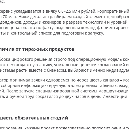
ас.
сервис укладывается в вилку 0,8–2,5 млн рублей, корпоративный
о 70 млн. Ниже детально разбираем каждый элемент ценообразо
одрядчиков, доходы инженеров в разрезе технологий и уровней
нная цена, оплата по факту, выделенная команда), ориентиро
ты и контрольный список для подготовки к запуску.
личия от тиражных продуктов
борка цифрового решения строго под операционную модель кон
вают нестандартную логику, уникальные цепочки согласований 
системы расти вместе с бизнесом, выбирают именно индивидуа
тор принимал заявки одновременно через шесть каналов – кор
 собирали информацию вручную в электронных таблицах, ежедн
ий. После запуска специализированной системы маршрутизаци
, а ручной труд сократился до двух часов в день. Инвестиции 
 шесть обязательных стадий
нсирования, каждый проект последовательно проходит одни и т