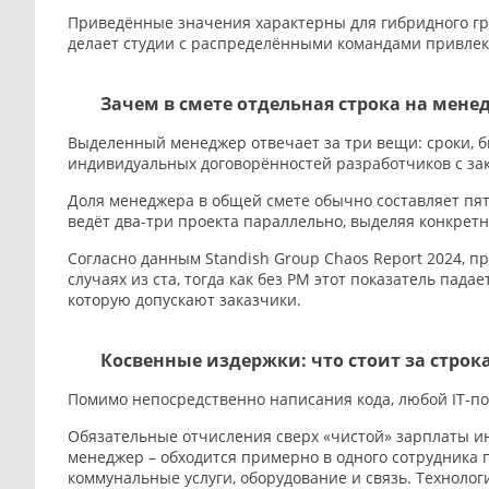
Приведённые значения характерны для гибридного гра
делает студии с распределёнными командами привлек
Зачем в смете отдельная строка на мене
Выделенный менеджер отвечает за три вещи: сроки, 
индивидуальных договорённостей разработчиков с зак
Доля менеджера в общей смете обычно составляет пятн
ведёт два-три проекта параллельно, выделяя конкрет
Согласно данным Standish Group Chaos Report 2024,
случаях из ста, тогда как без PM этот показатель пад
которую допускают заказчики.
Косвенные издержки: что стоит за стро
Помимо непосредственно написания кода, любой IT-по
Обязательные отчисления сверх «чистой» зарплаты ин
менеджер – обходится примерно в одного сотрудника 
коммунальные услуги, оборудование и связь. Техноло