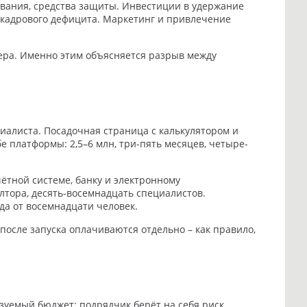
ования, средства защиты. Инвестиции в удержание
 кадрового дефицита. Маркетинг и привлечение
нера. Именно этим объясняется разрыв между
циалиста. Посадочная страница с калькулятором и
е платформы: 2,5–6 млн, три-пять месяцев, четыре-
чётной системе, банку и электронному
олтора, десять-восемнадцать специалистов.
да от восемнадцати человек.
осле запуска оплачиваются отдельно – как правило,
азуемый бюджет; подрядчик берёт на себя риск