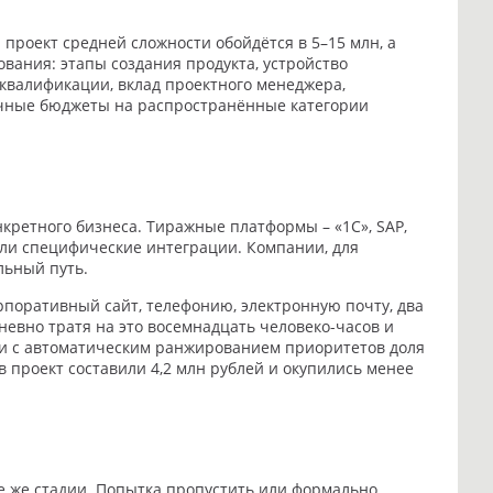
 проект средней сложности обойдётся в 5–15 млн, а
вания: этапы создания продукта, устройство
 квалификации, вклад проектного менеджера,
вочные бюджеты на распространённые категории
кретного бизнеса. Тиражные платформы – «1С», SAP,
или специфические интеграции. Компании, для
льный путь.
поративный сайт, телефонию, электронную почту, два
евно тратя на это восемнадцать человеко-часов и
и с автоматическим ранжированием приоритетов доля
в проект составили 4,2 млн рублей и окупились менее
е же стадии. Попытка пропустить или формально