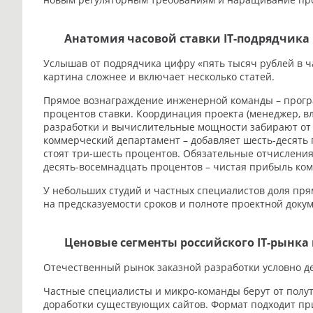
Анатомия часовой ставки IT-подрядчика
Услышав от подрядчика цифру «пять тысяч рублей в ча
картина сложнее и включает несколько статей.
Прямое вознаграждение инженерной команды – програм
процентов ставки. Координация проекта (менеджер, в
разработки и вычислительные мощности забирают от в
коммерческий департамент – добавляет шесть-десять
стоят три-шесть процентов. Обязательные отчисления
десять-восемнадцать процентов – чистая прибыль ком
У небольших студий и частных специалистов доля пря
на предсказуемости сроков и полноте проектной доку
Ценовые сегменты российского IT-рынка в
Отечественный рынок заказной разработки условно д
Частные специалисты и микро-команды берут от полут
доработки существующих сайтов. Формат подходит при