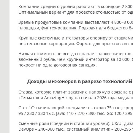
Компании среднего уровня работают в коридоре 2 80
Оптимальный вариант для проектов стоимостью от одн
Зрелые продуктовые компании выставляют 4 800–8 00
площадки, финтех-решения. Подходят для бюджетов 8–
Крупные системные интеграторы оперируют ставками от
нефтегазовые корпорации. Формат для проектов свыш
Низкая стоимость не всегда означает плохое качеств
вложенный рубль, чем крупный интегратор за 10 000.
покроет ни одна договорная санкция.
Доходы инженеров в разрезе технологий
Ставка, которую платит заказчик, напрямую связана 
«Гетматч» и AmazingHiring на начало 2026 года меди
Стек 1С: начинающий специалист – около 75 тыс., средний
95 / 230 / 330 тыс. Java: 110 / 270 / 390 тыс. Go: 120 / 2
Смежные роли (средний и старший уровни): UX/UI-диза
DevOps – 240–360 тыс.; системный аналитик – 200–295 