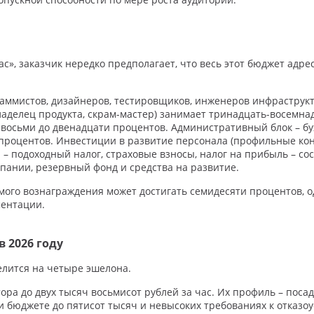
с», заказчик нередко предполагает, что весь этот бюджет адр
мистов, дизайнеров, тестировщиков, инженеров инфраструктур
ладелец продукта, скрам-мастер) занимает тринадцать-восемна
осьми до двенадцати процентов. Административный блок – бух
 процентов. Инвестиции в развитие персонала (профильные ко
 – подоходный налог, страховые взносы, налог на прибыль – с
пании, резервный фонд и средства на развитие.
мого вознаграждения может достигать семидесяти процентов, о
ментации.
 2026 году
елится на четыре эшелона.
ора до двух тысяч восьмисот рублей за час. Их профиль – пос
 бюджете до пятисот тысяч и невысоких требованиях к отказоу