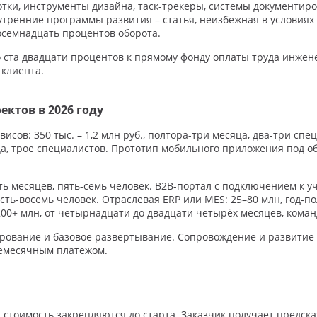
тки, инструменты дизайна, таск-трекеры, системы документир
тренние программы развития – статья, неизбежная в условиях
осемнадцать процентов оборота.
до ста двадцати процентов к прямому фонду оплаты труда инже
 клиента.
ктов в 2026 году
сов: 350 тыс. – 1,2 млн руб., полтора-три месяца, два-три спе
ца, трое специалистов. Прототип мобильного приложения под об
ть месяцев, пять-семь человек. B2B-портал с подключением к у
сть-восемь человек. Отраслевая ERP или MES: 25–80 млн, год-п
0+ млн, от четырнадцати до двадцати четырёх месяцев, коман
рование и базовое развёртывание. Сопровождение и развитие п
емесячным платежом.
 стоимость закрепляются до старта. Заказчик получает предск