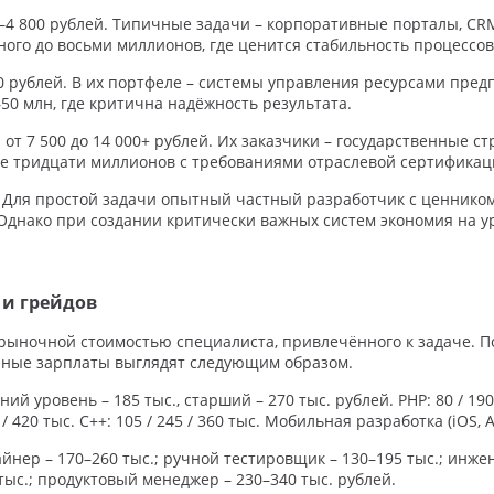
0–4 800 рублей. Типичные задачи – корпоративные порталы, C
ого до восьми миллионов, где ценится стабильность процессов
0 рублей. В их портфеле – системы управления ресурсами пре
50 млн, где критична надёжность результата.
 7 500 до 14 000+ рублей. Их заказчики – государственные стр
е тридцати миллионов с требованиями отраслевой сертификац
о. Для простой задачи опытный частный разработчик с ценником
 Однако при создании критически важных систем экономия на у
 и грейдов
с рыночной стоимостью специалиста, привлечённого к задаче. П
анные зарплаты выглядят следующим образом.
 уровень – 185 тыс., старший – 270 тыс. рублей. PHP: 80 / 190 / 2
95 / 420 тыс. C++: 105 / 245 / 360 тыс. Мобильная разработка (iOS, A
йнер – 170–260 тыс.; ручной тестировщик – 130–195 тыс.; инже
тыс.; продуктовый менеджер – 230–340 тыс. рублей.