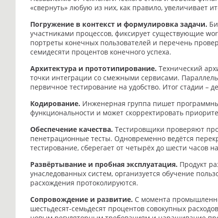
«свернуть» любую из них, как правило, увеличивает и
Погружение в контекст и формулировка задачи.
Би
участниками процессов, фиксирует существующие work
портреты конечных пользователей и перечень проверя
семидесяти процентов конечного успеха.
Архитектура и прототипирование.
Технический архи
точки интеграции со смежными сервисами. Параллель
первичное тестирование на удобство. Итог стадии – 
Кодирование.
Инженерная группа пишет программный
функциональности и может скорректировать приорите
Обеспечение качества.
Тестировщики проверяют прод
пенетрационные тесты. Одновременно ведётся перекрё
тестирование, сберегает от четырёх до шести часов н
Развёртывание и пробная эксплуатация.
Продукт ра
унаследованных систем, организуется обучение польз
расхождения протоколируются.
Сопровождение и развитие.
С момента промышленног
шестьдесят-семьдесят процентов совокупных расходов
новым регуляторным требованиям и наращивание проп