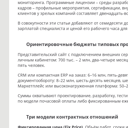
мониторинга. Программные лицензии – среды разрабо
кадров – профильные мероприятия, сертификации, вну
клиентов у зрелых компаний составляет двенадцать-в
В совокупности эти статьи добавляют от семидесяти 
зарплатой специалиста и ценой его рабочего часа для
Ориентировочные бюджеты типовых прое
Представительский сайт с подключением внешних серви
личным кабинетом: 700 тыс. – 2 млн, два-четыре меся
пять человек.
CRM или компактная ERP на заказ: 6–16 млн, пять-девя
документообороту: 8–22 млн, шесть-десять месяцев, ше
Маркетплейс или высоконагруженная платформа: 50–20
Суммы охватывают проектирование, разработку, тести
по модели почасовой оплаты либо фиксированным еж
Три модели контрактных отношений
Фиксированная цена (Fix Price).
Объём работ, сроки и