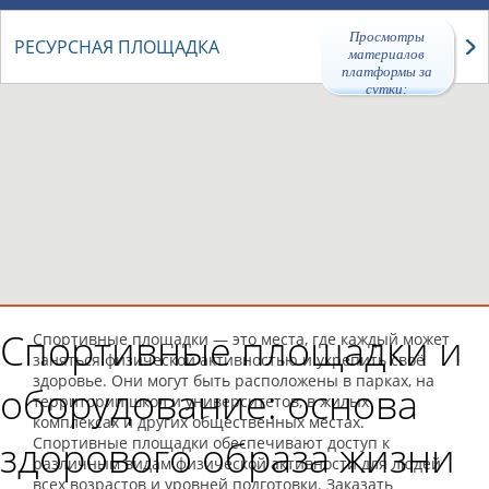
Просмотры
РЕСУРСНАЯ ПЛОЩАДКА
материалов
платформы за
сутки:
Спортивные площадки и
Спортивные площадки — это места, где каждый может
заняться физической активностью и укрепить своё
здоровье. Они могут быть расположены в парках, на
оборудование: основа
территории школ и университетов, в жилых
комплексах и других общественных местах.
здорового образа жизни
Спортивные площадки обеспечивают доступ к
различным видам физической активности для людей
всех возрастов и уровней подготовки. Заказать