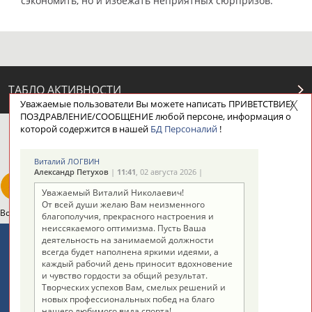
сэкономить, но и избежать неприятных сюрпризов.
ТАБЛО АКТИВНОСТИ
Уважаемые пользователи Вы можете написать ПРИВЕТСТВИЕ/
ПОЗДРАВЛЕНИЕ/СООБЩЕНИЕ любой персоне, информация о
которой содержится в нашей
БД Персоналий
!
ЦЕЛИ ПРОЕКТА
КОНТАКТЫ
НАШИ КНОПКИ
РЕКЛАМА
Виталий ЛОГВИН
Александр Петухов
|
11:41
, 02 августа 2026 |
Уважаемый Виталий Николаевич!
От всей души желаю Вам неизменного
Вопросы сотрудничества и совместной деятельности
inform@infosport.ru
благополучия, прекрасного настроения и
неиссякаемого оптимизма. Пусть Ваша
Адресов в новостной рассылке: 996
деятельность на занимаемой должности
всегда будет наполнена яркими идеями, а
Подпишись
каждый рабочий день приносит вдохновение
и чувство гордости за общий результат.
©
Стадион, 1998-2026
Творческих успехов Вам, смелых решений и
новых профессиональных побед на благо
Разработка и поддержка ООО НАИТ «Стадион»
нашего любимого вида спорта!