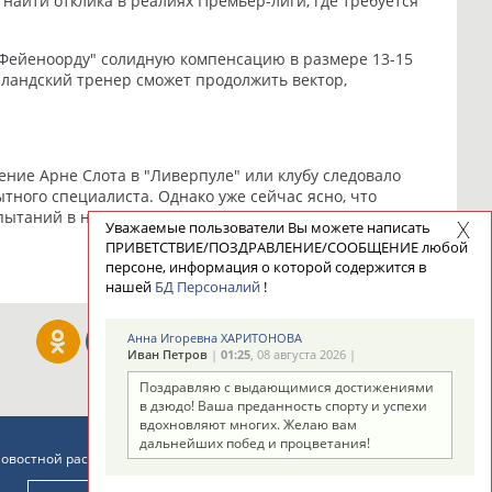
найти отклика в реалиях Премьер-лиги, где требуется
 "Фейеноорду" солидную компенсацию в размере 13-15
лландский тренер сможет продолжить вектор,
ение Арне Слота в "Ливерпуле" или клубу следовало
тного специалиста. Однако уже сейчас ясно, что
пытаний в начале новой эры без Юргена Клоппа.
Уважаемые пользователи Вы можете написать
ПРИВЕТСТВИЕ/ПОЗДРАВЛЕНИЕ/СООБЩЕНИЕ любой
персоне, информация о которой содержится в
нашей
БД Персоналий
!
Анна Игоревна ХАРИТОНОВА
Иван Петров
|
01:25
, 08 августа 2026 |
Поздравляю с выдающимися достижениями
в дзюдо! Ваша преданность спорту и успехи
вдохновляют многих. Желаю вам
дальнейших побед и процветания!
новостной рассылке: 996