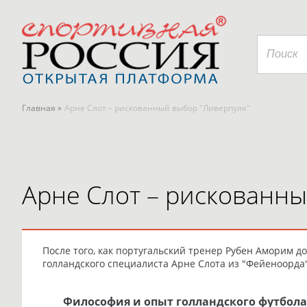
Главная »
Арне Слот – рискованный выбор "Ливерпуля"
Арне Слот – рискованн
После того, как португальский тренер Рубен Аморим 
голландского специалиста Арне Слота из "Фейеноорда
Философия и опыт голландского футбола