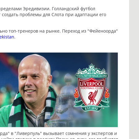
 пределами Эредивизии. Голландский футбол
т создать проблемы для Слота при адаптации его
ьно топ-тренеров на рынке. Переход из "Фейеноорда"
ekistan
.
рда" в "Ливерпуль" вызывает сомнения у экспертов и