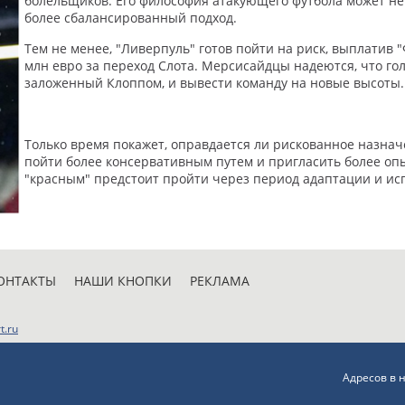
болельщиков. Его философия атакующего футбола может не 
более сбалансированный подход.
Тем не менее, "Ливерпуль" готов пойти на риск, выплатив
млн евро за переход Слота. Мерсисайдцы надеются, что го
заложенный Клоппом, и вывести команду на новые высоты.
Только время покажет, оправдается ли рискованное назнач
пойти более консервативным путем и пригласить более опы
"красным" предстоит пройти через период адаптации и ис
ОНТАКТЫ
НАШИ КНОПКИ
РЕКЛАМА
t.ru
Адресов в 