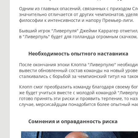
Одним из главных опасений, связанных с приходом Сл
значительно отличается от других чемпионатов, удел
философии к интенсивности и напору Премьер-лиги.
Бывший игрок "Ливерпуля" Джейми Каррагер отметил, 
в "Ливерпуль" будет для голландца огромным скачком
Необходимость опытного наставника
После окончания эпохи Клоппа "Ливерпулю" необходим
вывести обновленный состав команды на новый уровен
сталкивались с борьбой за чемпионский титул на тако
Клопп смог преобразить команду благодаря своему бо
же будет учиться вместе с молодой командой "Ливерпу
готово принять эти риски и проявить терпение, то на
случае, мерсисайдцам понадобится более опытный на
Сомнения и оправданность риска