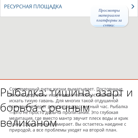
РЕСУРСНАЯ ПЛОЩАДКА
Просмотры
материалов
платформы за
сутки:
47887
Рыбалка: тишина, азарт и
Современный ритм жизни выматывает. Постоянные
звонки, дедлайны и шум мегаполиса заставляют нас
искать тихую гавань. Для многих такой отдушиной
борьба с речным
становится берег реки в предрассветный час. Рыбалка
— это не просто добыча пропитания. Это глубокая
великаном
медитация, где вместо мантр звучит плеск воды и крик
чайки. Здесь время замирает. Вы остаетесь наедине с
природой, а все проблемы уходят на второй план.