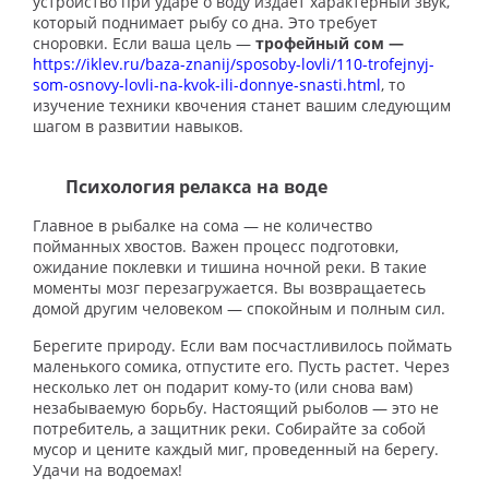
устройство при ударе о воду издает характерный звук,
который поднимает рыбу со дна. Это требует
сноровки. Если ваша цель —
трофейный сом —
https://iklev.ru/baza-znanij/sposoby-lovli/110-trofejnyj-
som-osnovy-lovli-na-kvok-ili-donnye-snasti.html
, то
изучение техники квочения станет вашим следующим
шагом в развитии навыков.
Психология релакса на воде
Главное в рыбалке на сома — не количество
пойманных хвостов. Важен процесс подготовки,
ожидание поклевки и тишина ночной реки. В такие
моменты мозг перезагружается. Вы возвращаетесь
домой другим человеком — спокойным и полным сил.
Берегите природу. Если вам посчастливилось поймать
маленького сомика, отпустите его. Пусть растет. Через
несколько лет он подарит кому-то (или снова вам)
незабываемую борьбу. Настоящий рыболов — это не
потребитель, а защитник реки. Собирайте за собой
мусор и цените каждый миг, проведенный на берегу.
Удачи на водоемах!