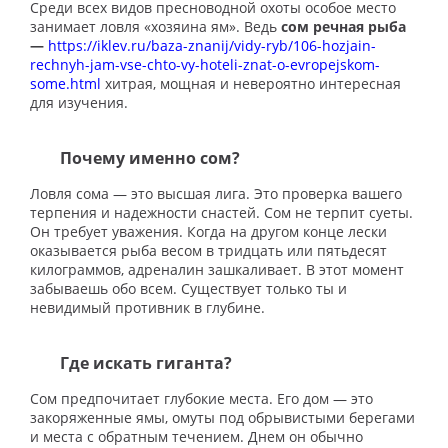
Среди всех видов пресноводной охоты особое место
занимает ловля «хозяина ям». Ведь
сом речная рыба
—
https://iklev.ru/baza-znanij/vidy-ryb/106-hozjain-
rechnyh-jam-vse-chto-vy-hoteli-znat-o-evropejskom-
some.html
хитрая, мощная и невероятно интересная
для изучения.
Почему именно сом?
Ловля сома — это высшая лига. Это проверка вашего
терпения и надежности снастей. Сом не терпит суеты.
Он требует уважения. Когда на другом конце лески
оказывается рыба весом в тридцать или пятьдесят
килограммов, адреналин зашкаливает. В этот момент
забываешь обо всем. Существует только ты и
невидимый противник в глубине.
Где искать гиганта?
Сом предпочитает глубокие места. Его дом — это
закоряженные ямы, омуты под обрывистыми берегами
и места с обратным течением. Днем он обычно