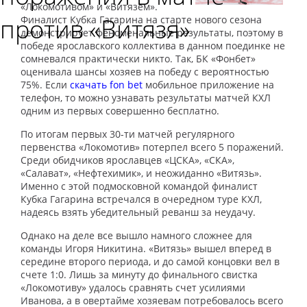
«Локомотивом» и «Витязем».
против «Витязя»
Финалист Кубка Гагарина на старте нового сезона
демонстрирует феноменальные результаты, поэтому в
победе ярославского коллектива в данном поединке не
сомневался практически никто. Так, БК «Фонбет»
оценивала шансы хозяев на победу с вероятностью
75%. Если
скачать fon bet
мобильное приложение на
телефон, то можно узнавать результаты матчей КХЛ
одним из первых совершенно бесплатно.
По итогам первых 30-ти матчей регулярного
первенства «Локомотив» потерпел всего 5 поражений.
Среди обидчиков ярославцев «ЦСКА», «СКА»,
«Салават», «Нефтехимик», и неожиданно «Витязь».
Именно с этой подмосковной командой финалист
Кубка Гагарина встречался в очередном туре КХЛ,
надеясь взять убедительный реванш за неудачу.
Однако на деле все вышло намного сложнее для
команды Игоря Никитина. «Витязь» вышел вперед в
середине второго периода, и до самой концовки вел в
счете 1:0. Лишь за минуту до финального свистка
«Локомотиву» удалось сравнять счет усилиями
Иванова, а в овертайме хозяевам потребовалось всего