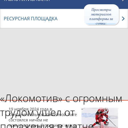
Просмотры
материалов
РЕСУРСНАЯ ПЛОЩАДКА
платформы за
сутки:
47433
«Локомотив» с огромным
трудом ушел от
19 ноября 2024 года в
Континентальной Хоккейной Лиге
состоялся ничем не
поражения в матче
примечательный поединок между