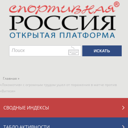
Главная »
«Локомотив» с огромным трудом ушел от поражения в матче против
«Витязя»
СВОДНЫЕ ИНДЕКСЫ
ТАБЛО АКТИВНОСТИ