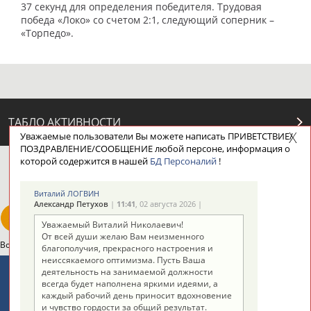
37 секунд для определения победителя. Трудовая
победа «Локо» со счетом 2:1, следующий соперник –
«Торпедо».
ТАБЛО АКТИВНОСТИ
Уважаемые пользователи Вы можете написать ПРИВЕТСТВИЕ/
ПОЗДРАВЛЕНИЕ/СООБЩЕНИЕ любой персоне, информация о
которой содержится в нашей
БД Персоналий
!
ЦЕЛИ ПРОЕКТА
КОНТАКТЫ
НАШИ КНОПКИ
РЕКЛАМА
Виталий ЛОГВИН
Александр Петухов
|
11:41
, 02 августа 2026 |
Уважаемый Виталий Николаевич!
От всей души желаю Вам неизменного
Вопросы сотрудничества и совместной деятельности
inform@infosport.ru
благополучия, прекрасного настроения и
неиссякаемого оптимизма. Пусть Ваша
Адресов в новостной рассылке: 996
деятельность на занимаемой должности
всегда будет наполнена яркими идеями, а
Подпишись
каждый рабочий день приносит вдохновение
и чувство гордости за общий результат.