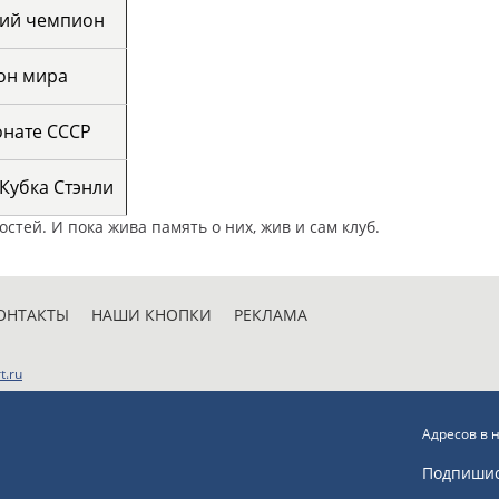
кий чемпион
он мира
онате СССР
Кубка Стэнли
стей. И пока жива память о них, жив и сам клуб.
ОНТАКТЫ
НАШИ КНОПКИ
РЕКЛАМА
t.ru
Адресов в 
Подпиши