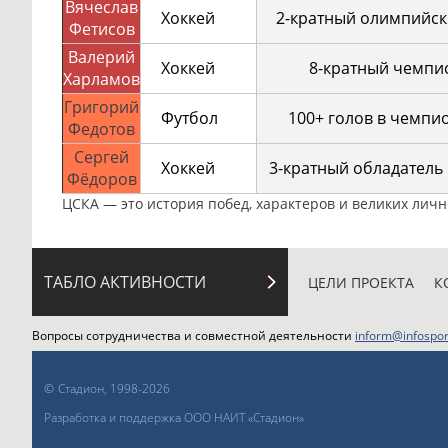
Вячеслав
Хоккей
2-кратный олимпийс
Фетисов
Валерий
Хоккей
8-кратный чемпи
Харламов
Григорий
Футбол
100+ голов в чемпи
Федотов
Сергей
Хоккей
3-кратный обладатель 
Фёдоров
ЦСКА — это история побед, характеров и великих лично
ТАБЛО АКТИВНОСТИ
ЦЕЛИ ПРОЕКТА
К
Вопросы сотрудничества и совместной деятельности
inform@infospor
©
Стадион, 1998-2026
Разработка и поддержка ООО НАИТ «Стадион»