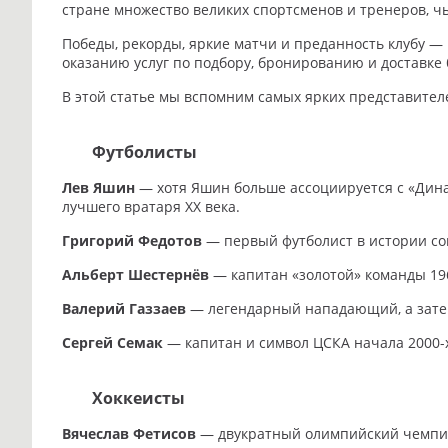
стране множество великих спортсменов и тренеров, ч
Победы, рекорды, яркие матчи и преданность клубу — 
оказанию услуг по подбору, бронированию и доставке 
В этой статье мы вспомним самых ярких представителе
Футболисты
Лев Яшин
— хотя Яшин больше ассоциируется с «Динам
лучшего вратаря XX века.
Григорий Федотов
— первый футболист в истории сов
Альберт Шестернёв
— капитан «золотой» команды 196
Валерий Газзаев
— легендарный нападающий, а затем 
Сергей Семак
— капитан и символ ЦСКА начала 2000-х
Хоккеисты
Вячеслав Фетисов
— двукратный олимпийский чемпион