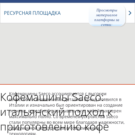
Просмотры
РЕСУРСНАЯ ПЛОЩАДКА
материалов
платформы за
сутки:
47003
Кофемашины Saeco:
Кофемашины Saeco ассоциируются с высоким
качеством и вниманием к деталям. Бренд появился в
Италии и изначально был ориентирован на создание
итальянский подход к
техники, способной раскрывать вкус кофейных зерен
максимально полно. Со временем устройства Saeco
приготовлению кофе
стали популярны во всем мире благодаря надежности,
продуманной конструкции и современным
технологиям.