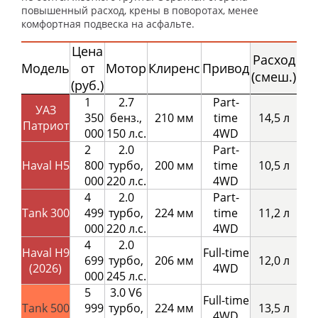
повышенный расход, крены в поворотах, менее
комфортная подвеска на асфальте.
Цена
Расход
Модель
от
Мотор
Клиренс
Привод
(смеш.)
(руб.)
1
2.7
Part-
УАЗ
350
бенз.,
210 мм
time
14,5 л
Патриот
000
150 л.с.
4WD
2
2.0
Part-
Haval H5
800
турбо,
200 мм
time
10,5 л
000
220 л.с.
4WD
4
2.0
Part-
Tank 300
499
турбо,
224 мм
time
11,2 л
000
220 л.с.
4WD
4
2.0
Haval H9
Full-time
699
турбо,
206 мм
12,0 л
(2026)
4WD
000
245 л.с.
5
3.0 V6
Full-time
Tank 500
999
турбо,
224 мм
13,5 л
4WD