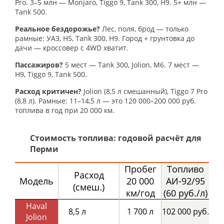
Pro. 3–5 млн — Monjaro, Tiggo 9, Tank 300, H9. 5+ млн —
Tank 500.
Реальное бездорожье?
Лес, поля, брод — только
рамные: УАЗ, H5, Tank 300, H9. Город + грунтовка до
дачи — кроссовер с 4WD хватит.
Пассажиров?
5 мест — Tank 300, Jolion, M6. 7 мест —
H9, Tiggo 9, Tank 500.
Расход критичен?
Jolion (8,5 л смешанный), Tiggo 7 Pro
(8,8 л). Рамные: 11–14,5 л — это 120 000–200 000 руб.
топлива в год при 20 000 км.
Стоимость топлива: годовой расчёт для
Перми
Пробег
Топливо
Расход
Модель
20 000
АИ-92/95
(смеш.)
км/год
(60 руб./л)
Haval
8,5 л
1 700 л
102 000 руб.
Jolion