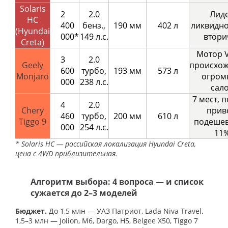
Solaris
2
2.0
Лид
HC
400
бенз.,
190 мм
402 л
ликвидно
(Hyundai
000*
149 л.с.
втори
Creta)
Мотор V
3
2.0
Geely
происхож
600
турбо,
193 мм
573 л
Monjaro
огром
000
238 л.с.
сал
7 мест, 
4
2.0
Chery
прив
460
турбо,
200 мм
610 л
Tiggo 9
подешев
000
254 л.с.
11
* Solaris HC — российская локализация Hyundai Creta,
цена с 4WD приблизительная.
Алгоритм выбора: 4 вопроса — и список
сужается до 2–3 моделей
Бюджет.
До 1,5 млн — УАЗ Патриот, Lada Niva Travel.
1,5–3 млн — Jolion, M6, Dargo, H5, Belgee X50, Tiggo 7