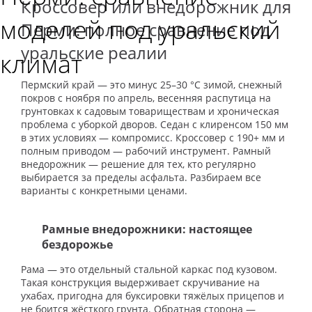
Кроссовер или внедорожник для
моделей под уральский
Перми: полное сравнение под
уральские реалии
климат
Пермский край — это минус 25–30 °C зимой, снежный
покров с ноября по апрель, весенняя распутица на
грунтовках к садовым товариществам и хроническая
проблема с уборкой дворов. Седан с клиренсом 150 мм
в этих условиях — компромисс. Кроссовер с 190+ мм и
полным приводом — рабочий инструмент. Рамный
внедорожник — решение для тех, кто регулярно
выбирается за пределы асфальта. Разбираем все
варианты с конкретными ценами.
Рамные внедорожники: настоящее
бездорожье
Рама — это отдельный стальной каркас под кузовом.
Такая конструкция выдерживает скручивание на
ухабах, пригодна для буксировки тяжёлых прицепов и
не боится жёсткого грунта. Обратная сторона —