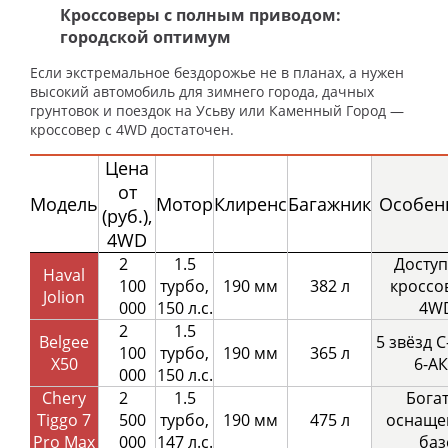
Кроссоверы с полным приводом:
городской оптимум
Если экстремальное бездорожье не в планах, а нужен
высокий автомобиль для зимнего города, дачных
грунтовок и поездок на Усьву или Каменный Город —
кроссовер с 4WD достаточен.
Цена
от
Модель
Мотор
Клиренс
Багажник
Особен
(руб.),
4WD
2
1.5
Досту
Haval
100
турбо,
190 мм
382 л
кроссо
Jolion
000
150 л.с.
4W
2
1.5
Belgee
5 звёзд 
100
турбо,
190 мм
365 л
X50
6-А
000
150 л.с.
Chery
2
1.5
Бога
Tiggo 7
500
турбо,
190 мм
475 л
оснаще
Pro Max
000
147 л.с.
баз