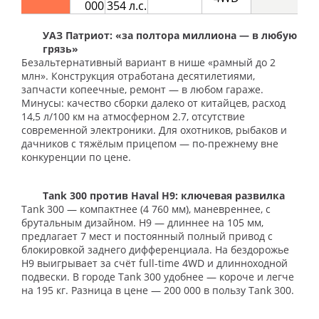
000
354 л.с.
УАЗ Патриот: «за полтора миллиона — в любую
грязь»
Безальтернативный вариант в нише «рамный до 2
млн». Конструкция отработана десятилетиями,
запчасти копеечные, ремонт — в любом гараже.
Минусы: качество сборки далеко от китайцев, расход
14,5 л/100 км на атмосферном 2.7, отсутствие
современной электроники. Для охотников, рыбаков и
дачников с тяжёлым прицепом — по-прежнему вне
конкуренции по цене.
Tank 300 против Haval H9: ключевая развилка
Tank 300 — компактнее (4 760 мм), маневреннее, с
брутальным дизайном. H9 — длиннее на 105 мм,
предлагает 7 мест и постоянный полный привод с
блокировкой заднего дифференциала. На бездорожье
H9 выигрывает за счёт full-time 4WD и длинноходной
подвески. В городе Tank 300 удобнее — короче и легче
на 195 кг. Разница в цене — 200 000 в пользу Tank 300.