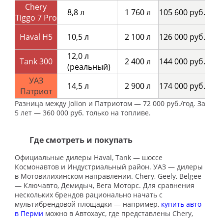
Chery
8,8 л
1 760 л
105 600 руб.
Tiggo 7 Pro
Haval H5
10,5 л
2 100 л
126 000 руб.
12,0 л
Tank 300
2 400 л
144 000 руб.
(реальный)
УАЗ
14,5 л
2 900 л
174 000 руб.
Патриот
Разница между Jolion и Патриотом — 72 000 руб./год. За
5 лет — 360 000 руб. только на топливе.
Где смотреть и покупать
Официальные дилеры Haval, Tank — шоссе
Космонавтов и Индустриальный район. УАЗ — дилеры
в Мотовилихинском направлении. Chery, Geely, Belgee
— Ключавто, Демидыч, Вега Моторс. Для сравнения
нескольких брендов рационально начать с
мультибрендовой площадки — например,
купить авто
в Перми
можно в Автохаус, где представлены Chery,