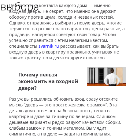
выбора
Первая точка контакта каждого дома — именно
входная дверь. Не секрет, что именно она держит
оборону против шума, холода и незваных гостей.
Однако, отправляясь выбирать новую дверь, многие
теряются: на рынке полно вариантов, цены разные, а
продавцы наперебой советуют свой товар. Чтобы
успешно справиться с этим нелёгким квестом,
специалисты
svarnik ru
рассказывают, как выбрать
входную дверь в квартиру правильно, учитывая не
только красоту, но и десяток других нюансов.
Почему нельзя
экономить на входной
двери?
Раз уж вы решились обновить вход, сразу отсеките
мысль “дверь — это просто железка с замком”. Эта
деталь дома отвечает за безопасность, тепло в
квартире и даже за тишину по вечерам. Слишком
дешёвые варианты редко радуют качеством сборки,
слабым замком и тонким металлом. Выглядит
симпатично, а на деле — защита номинальная.