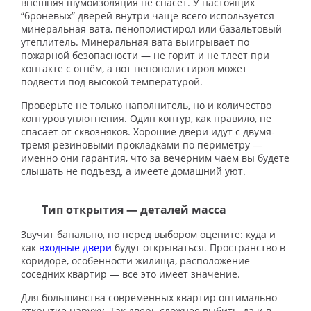
внешняя шумоизоляция не спасёт. У настоящих
“броневых” дверей внутри чаще всего используется
минеральная вата, пенополистирол или базальтовый
утеплитель. Минеральная вата выигрывает по
пожарной безопасности — не горит и не тлеет при
контакте с огнём, а вот пенополистирол может
подвести под высокой температурой.
Проверьте не только наполнитель, но и количество
контуров уплотнения. Один контур, как правило, не
спасает от сквозняков. Хорошие двери идут с двумя-
тремя резиновыми прокладками по периметру —
именно они гарантия, что за вечерним чаем вы будете
слышать не подъезд, а имеете домашний уют.
Тип открытия — деталей масса
Звучит банально, но перед выбором оцените: куда и
как
входные двери
будут открываться. Пространство в
коридоре, особенности жилища, расположение
соседних квартир — все это имеет значение.
Для большинства современных квартир оптимально
открытие наружу. Так дверь сложнее выбить, да и в