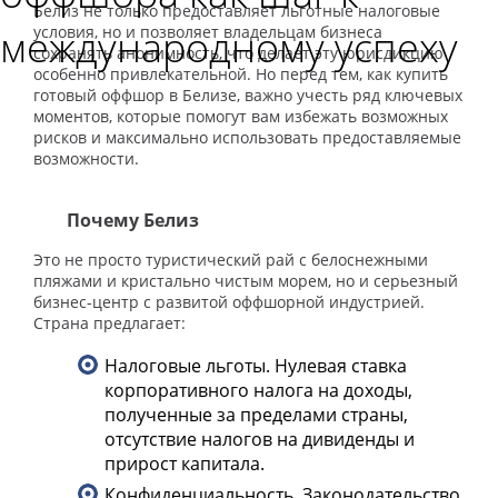
Белиз не только предоставляет льготные налоговые
международному успеху
условия, но и позволяет владельцам бизнеса
сохранять анонимность, что делает эту юрисдикцию
особенно привлекательной. Но перед тем, как купить
готовый оффшор в Белизе, важно учесть ряд ключевых
моментов, которые помогут вам избежать возможных
рисков и максимально использовать предоставляемые
возможности.
Почему Белиз
Это не просто туристический рай с белоснежными
пляжами и кристально чистым морем, но и серьезный
бизнес-центр с развитой оффшорной индустрией.
Страна предлагает:
Налоговые льготы. Нулевая ставка
корпоративного налога на доходы,
полученные за пределами страны,
отсутствие налогов на дивиденды и
прирост капитала.
Конфиденциальность. Законодательство