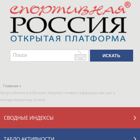
Главная »
Запуск бизнеса в Белизе: покупка готового оффшора как шаг к
международному успеху
СВОДНЫЕ ИНДЕКСЫ
ТАБЛО АКТИВНОСТИ