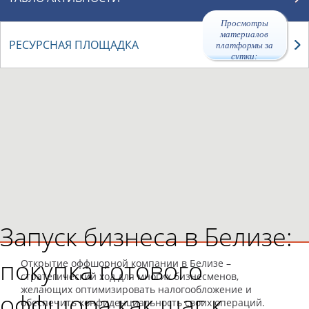
Просмотры
материалов
РЕСУРСНАЯ ПЛОЩАДКА
платформы за
сутки:
47370
Запуск бизнеса в Белизе:
покупка готового
Открытие оффшорной компании в Белизе –
стратегический ход для многих бизнесменов,
желающих оптимизировать налогообложение и
оффшора как шаг к
обеспечить конфиденциальность своих операций.