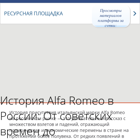
Просмотры
РЕСУРСНАЯ ПЛОЩАДКА
материалов
платформы за
сутки:
45777
История Alfa Romeo в
России: От советских
История присутствия итальянской марки Alfa Romeo
на российском рынке — это увлекательный рассказ с
множеством взлетов и падений, отражающий
времен до
политические и экономические перемены в стране на
протяжении более полувека. От редких появлений в