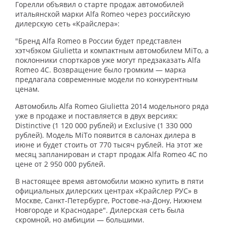
Горелли объявил о старте продаж автомобилей
итальянской марки Alfa Romeo через российскую
дилерскую сеть «Крайслера»:
"Бренд Alfa Romeo в России будет представлен
хэтчбэком Giulietta и компактным автомобилем MiTo, а
поклонники спорткаров уже могут предзаказать Alfa
Romeo 4C. Возвращение было громким — марка
предлагала современные модели по конкурентным
ценам.
Автомобиль Alfa Romeo Giulietta 2014 модельного ряда
уже в продаже и поставляется в двух версиях:
Distinctive (1 120 000 рублей) и Exclusive (1 330 000
рублей). Модель MiTo появится в салонах дилера в
июне и будет стоить от 770 тысяч рублей. На этот же
месяц запланирован и старт продаж Alfa Romeo 4C по
цене от 2 950 000 рублей.
В настоящее время автомобили можно купить в пяти
официальных дилерских центрах «Крайслер РУС» в
Москве, Санкт-Петербурге, Ростове-на-Дону, Нижнем
Новгороде и Краснодаре". Дилерская сеть была
скромной, но амбиции — большими.