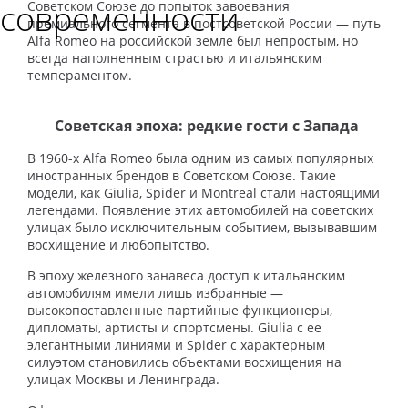
современности
Советском Союзе до попыток завоевания
премиального сегмента в постсоветской России — путь
Alfa Romeo на российской земле был непростым, но
всегда наполненным страстью и итальянским
темпераментом.
Советская эпоха: редкие гости с Запада
В 1960-х Alfa Romeo была одним из самых популярных
иностранных брендов в Советском Союзе. Такие
модели, как Giulia, Spider и Montreal стали настоящими
легендами. Появление этих автомобилей на советских
улицах было исключительным событием, вызывавшим
восхищение и любопытство.
В эпоху железного занавеса доступ к итальянским
автомобилям имели лишь избранные —
высокопоставленные партийные функционеры,
дипломаты, артисты и спортсмены. Giulia с ее
элегантными линиями и Spider с характерным
силуэтом становились объектами восхищения на
улицах Москвы и Ленинграда.