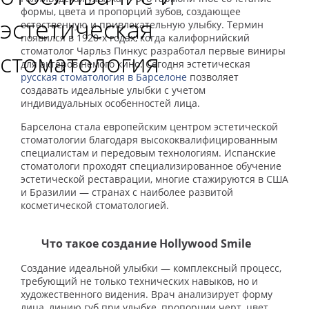
формы, цвета и пропорций зубов, создающее
эстетическая
естественную и привлекательную улыбку. Термин
появился в 1920-х годах, когда калифорнийский
стоматолог Чарльз Пинкус разработал первые виниры
стоматология
для актеров немого кино. Сегодня эстетическая
русская стоматология в Барселоне
позволяет
создавать идеальные улыбки с учетом
индивидуальных особенностей лица.
Барселона стала европейским центром эстетической
стоматологии благодаря высококвалифицированным
специалистам и передовым технологиям. Испанские
стоматологи проходят специализированное обучение
эстетической реставрации, многие стажируются в США
и Бразилии — странах с наиболее развитой
косметической стоматологией.
Что такое создание Hollywood Smile
Создание идеальной улыбки — комплексный процесс,
требующий не только технических навыков, но и
художественного видения. Врач анализирует форму
лица, линию губ при улыбке, пропорции черт, цвет