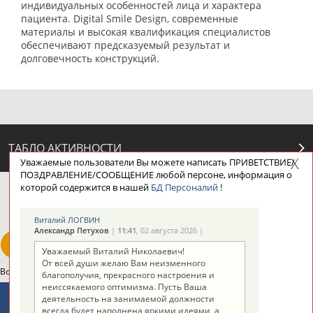
индивидуальных особенностей лица и характера
пациента. Digital Smile Design, современные
материалы и высокая квалификация специалистов
обеспечивают предсказуемый результат и
долговечность конструкций.
ТАБЛО АКТИВНОСТИ
Уважаемые пользователи Вы можете написать ПРИВЕТСТВИЕ/
ПОЗДРАВЛЕНИЕ/СООБЩЕНИЕ любой персоне, информация о
которой содержится в нашей
БД Персоналий
!
ЦЕЛИ ПРОЕКТА
КОНТАКТЫ
НАШИ КНОПКИ
РЕКЛАМА
Виталий ЛОГВИН
Александр Петухов
|
11:41
, 02 августа 2026 |
Уважаемый Виталий Николаевич!
От всей души желаю Вам неизменного
Вопросы сотрудничества и совместной деятельности
inform@infosport.ru
благополучия, прекрасного настроения и
неиссякаемого оптимизма. Пусть Ваша
Адресов в новостной рассылке: 996
деятельность на занимаемой должности
всегда будет наполнена яркими идеями, а