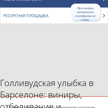
Просмотры
материалов
РЕСУРСНАЯ ПЛОЩАДКА
платформы за
сутки:
44349
Голливудская улыбка в
Барселоне: виниры,
отбеливание и
Голливудская улыбка — это гармоничное сочетание