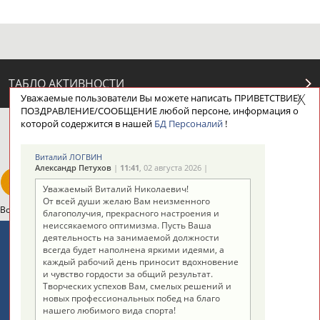
ТАБЛО АКТИВНОСТИ
Уважаемые пользователи Вы можете написать ПРИВЕТСТВИЕ/
ПОЗДРАВЛЕНИЕ/СООБЩЕНИЕ любой персоне, информация о
которой содержится в нашей
БД Персоналий
!
ЦЕЛИ ПРОЕКТА
КОНТАКТЫ
НАШИ КНОПКИ
РЕКЛАМА
Виталий ЛОГВИН
Александр Петухов
|
11:41
, 02 августа 2026 |
Уважаемый Виталий Николаевич!
От всей души желаю Вам неизменного
Вопросы сотрудничества и совместной деятельности
inform@infosport.ru
благополучия, прекрасного настроения и
неиссякаемого оптимизма. Пусть Ваша
Адресов в новостной рассылке: 996
деятельность на занимаемой должности
всегда будет наполнена яркими идеями, а
Подпишись
каждый рабочий день приносит вдохновение
и чувство гордости за общий результат.
©
Стадион, 1998-2026
Творческих успехов Вам, смелых решений и
новых профессиональных побед на благо
Разработка и поддержка ООО НАИТ «Стадион»
нашего любимого вида спорта!