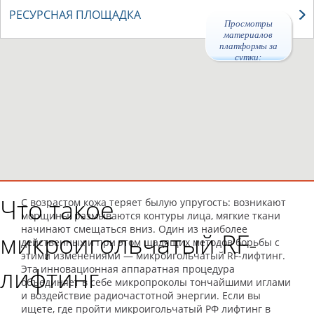
РЕСУРСНАЯ ПЛОЩАДКА
Просмотры
материалов
платформы за
сутки:
Что такое
С возрастом кожа теряет былую упругость: возникают
морщины, размываются контуры лица, мягкие ткани
начинают смещаться вниз. Один из наиболее
микроигольчатый RF-
действенных и при этом щадящих методов борьбы с
этими изменениями — микроигольчатый RF-лифтинг.
лифтинг
Эта инновационная аппаратная процедура
объединяет в себе микропроколы тончайшими иглами
и воздействие радиочастотной энергии. Если вы
ищете, где пройти микроигольчатый РФ лифтинг в