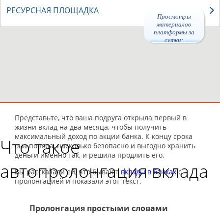
РЕСУРСНАЯ ПЛОЩАДКА
Просмотры
материалов
платформы за
сутки:
Представьте, что ваша подруга открыла первый в
жизни вклад на два месяца, чтобы получить
максимальный доход по акции банка. К концу срока
Что такое
она поняла, насколько безопасно и выгодно хранить
деньги именно так, и решила продлить его.
автопролонгация вклада
Вы рассказали ей, что бывают
вклады в банках
с
пролонгацией и показали этот текст.
Пролонгация простыми словами