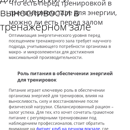
Что есть перед тренировкой в
выносливости в
тренажерном зале для энергии,
можно ли есть перед залом
тренажёрном зале
Оптимизация энергетического уровня перед
посещением тренажерного зала требует научного
подхода, учитывающего потребности организма в
макро- и микроэлементах для достижения
максимальной производительности.
Роль питания в обеспечении энергией
для тренировок
Питание играет ключевую роль в обеспечении
организма энергией для тренировок, влияя на
выносливость, силу и восстановление после
физической нагрузки. Сбалансированный рацион –
залог успеха. Для тех, кто хочет сочетать грамотное
питание с регулярными тренировками под
наблюдением профессионалов, стоит обратить
внимание на
фитнес клуб на речном вокзале
, где