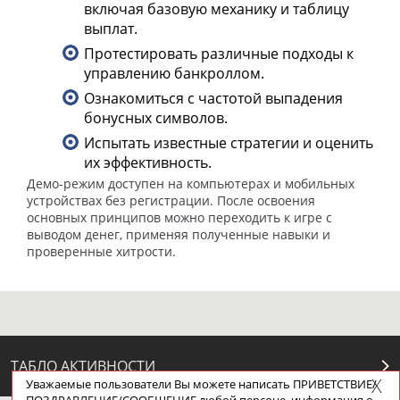
включая базовую механику и таблицу
выплат.
Протестировать различные подходы к
управлению банкроллом.
Ознакомиться с частотой выпадения
бонусных символов.
Испытать известные стратегии и оценить
их эффективность.
Демо-режим доступен на компьютерах и мобильных
устройствах без регистрации. После освоения
основных принципов можно переходить к игре с
выводом денег, применяя полученные навыки и
проверенные хитрости.
ТАБЛО АКТИВНОСТИ
Уважаемые пользователи Вы можете написать ПРИВЕТСТВИЕ/