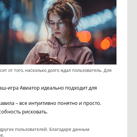
ит от того, насколько долго ждал пользователь.
Для
раш-игра Авиатор идеально подходит для
вила – все интуитивно понятно и просто.
собность рисковать.
 других пользователей. Благодаря данным
е.