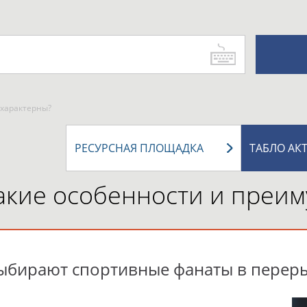
 характерны?
РЕСУРСНАЯ ПЛОЩАДКА
ТАБЛО АК
 какие особенности и преи
выбирают спортивные фанаты в перер