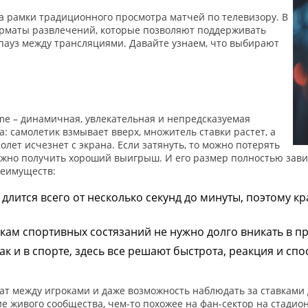
 рамки традиционного просмотра матчей по телевизору. В
орматы развлечений, которые позволяют поддерживать
пауз между трансляциями. Давайте узнаем, что выбирают
me
– динамичная, увлекательная и непредсказуемая
а: самолетик взмывает вверх, множитель ставки растет, а
олет исчезнет с экрана. Если затянуть, то можно потерять
ожно получить хороший выигрыш. И его размер полностью завис
реимуществ:
 длится всего от несколько секунд до минуты, поэтому к
ам спортивных состязаний не нужно долго вникать в пра
к и в спорте, здесь все решают быстрота, реакция и спо
ат между игроками и даже возможность наблюдать за ставками
живого сообщества, чем-то похожее на фан-сектор на стадион