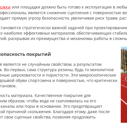
рожки
или площадки должно быть готово к эксплуатации в любы
рофессионалы, является снижение сцепления с поверхностью во
 создает прямую угрозу безопасности, увеличивая риск травм, р
тановится стратегически важной задачей при проектировании
из наиболее эффективных материалов, обеспечивающих стабиль
тий, раскрывая их преимущества и механизмы работы в сложны
зопасность покрытий
 является не случайным свойством, а результатом
. Во-первых, сама структура резины, будь то монолитное
пенью шероховатости и пористости. Эти микроскопические
дошвой обуви спортсмена и поверхностью, что критически
тановок.
ность материала. Качественное покрытие для
им образом, чтобы вода не скапливалась на его
 каналы или поры в основании. Это предотвращает
ной причиной скольжения. Благодаря этому, даже после
ет свои сцепные свойства, позволяя продолжить