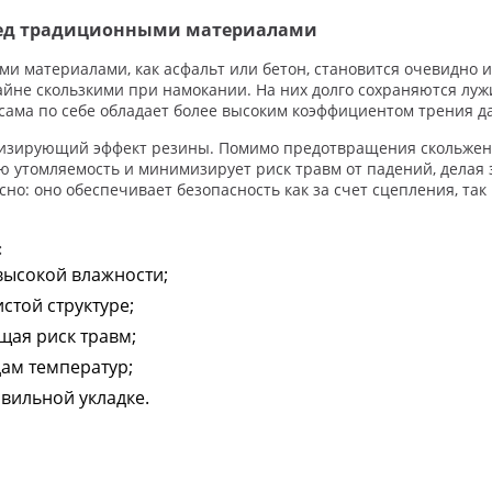
ред традиционными материалами
 материалами, как асфальт или бетон, становится очевидно их
айне скользкими при намокании. На них долго сохраняются лужи
 и сама по себе обладает более высоким коэффициентом трения д
зирующий эффект резины. Помимо предотвращения скольжения
ю утомляемость и минимизирует риск травм от падений, делая
о: оно обеспечивает безопасность как за счет сцепления, так 
:
высокой влажности;
стой структуре;
щая риск травм;
ам температур;
авильной укладке.