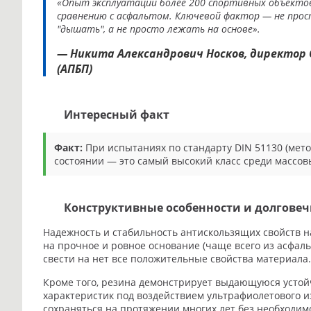
«Опыт эксплуатации более 200 спортивных объектов
сравнению с асфальтом. Ключевой фактор — не прос
"дышать", а не просто лежать на основе».
— Никита Александрович Носков, директор
(АПБП)
Интересный факт
Факт:
При испытаниях по стандарту DIN 51130 (мет
состоянии — это самый высокий класс среди массо
Конструктивные особенности и долговеч
Надежность и стабильность антискользящих свойств н
на прочное и ровное основание (чаще всего из асфал
свести на нет все положительные свойства материала.
Кроме того, резина демонстрирует выдающуюся устой
характеристик под воздействием ультрафиолетового и
сохраняться на протяжении многих лет без необходим