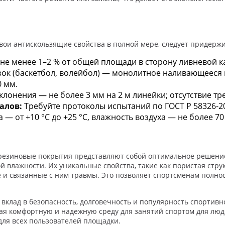
вои антискользящие свойства в полной мере, следует придерж
не менее 1–2 % от общей площади в сторону ливневой 
ок (баскетбол, волейбол) — монолитное наливающееся 
0 мм.
лонения — не более 3 мм на 2 м линейки; отсутствие тр
алов:
Требуйте протоколы испытаний по ГОСТ Р 58326-2
— от +10 °C до +25 °C, влажность воздуха — не более 70
 резиновые покрытия представляют собой оптимальное решени
 влажности. Их уникальные свойства, такие как пористая стр
 и связанные с ним травмы. Это позволяет спортсменам полност
вклад в безопасность, долговечность и популярность спортивно
вая комфортную и надежную среду для занятий спортом для люд
для всех пользователей площадки.