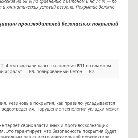
жения на 68 % по сравнению с бетоном и на 74 % — по
а и климатических условий региона. Покрытие должно
оциации производителей безопасных покрытий
 2–4 мм показали класс скольжения
R11
во влажном
ый асфальт — R9, полированный бетон — R7.
ия. Резиновые покрытия, как правило, укладываются
о водоотведения. Нарушение технологии укладки может
е теряет своих эластичных и противоскользящих
. Это гарантирует, что безопасность покрытия будет
и выгодным решением в долгосрочной перспективе.