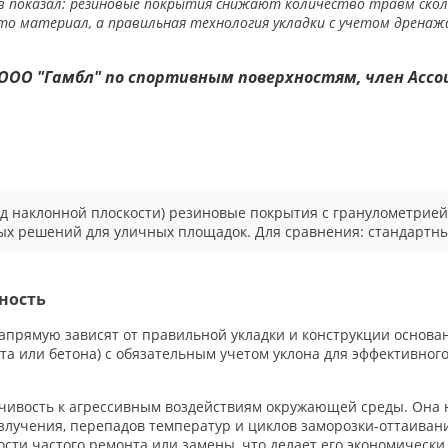
 показал: резиновые покрытия снижают количество травм сколь
то материал, а правильная технология укладки с учетом дренаж
 ООО "Гамбл" по спортивным поверхностям, член Асс
од наклонной плоскости) резиновые покрытия с гранулометрией
вых решений для уличных площадок. Для сравнения: стандартн
ность
апрямую зависят от правильной укладки и конструкции основан
ьта или бетона) с обязательным учетом уклона для эффективног
чивость к агрессивным воздействиям окружающей среды. Она н
злучения, перепадов температур и циклов заморозки-оттаивания
ости частого ремонта или замены, что делает его экономическ