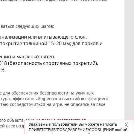
иваться следующих шагов:
канализации или впитывающего слоя.
покрытие толщиной 15–20 мм; для парков и
ещин и масляных пятен.
018 (безопасность спортивных покрытий).
 %.
е для обеспечения безопасности на уличных
уктура, эффективный дренаж и высокий коэффициент
ью сосредоточиться на игре, не опасаясь за свое
го объекта. Оно не только соответствует
Уважаемые пользователи Вы можете написать
ей всех возрастов и уровней подготовки. Выбирая
ПРИВЕТСТВИЕ/ПОЗДРАВЛЕНИЕ/СООБЩЕНИЕ любой