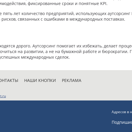
модействия, фиксированные сроки и понятные KPI.
 пять лет количество предприятий, использующих аутсорсинг ВЭ
ь рисков, связанных с ошибками в международных поставках.
одятся дорого. Аутсорсинг помогает их избежать, делает про
очиться на развитии, а не на бумажной работе и бюрократии.
 успешных международных сделок.
ОНТАКТЫ
НАШИ КНОПКИ
РЕКЛАМА
t.ru
Адресов в 
Подпиши