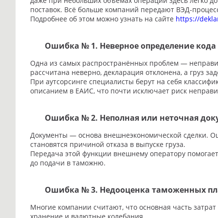
даже при небольших объёмах операций здесь легко д
поставок. Всё больше компаний передают ВЭД-процесс
Подробнее об этом можно узнать на сайте
https://dekl
Ошибка № 1. Неверное определение кода
Одна из самых распространённых проблем — неправил
рассчитана неверно, декларация отклонена, а груз з
При аутсорсинге специалисты берут на себя классифи
описанием в ЕАИС, что почти исключает риск неправи
Ошибка № 2. Неполная или неточная до
Документы — основа внешнеэкономической сделки. Оши
становятся причиной отказа в выпуске груза.
Передача этой функции внешнему оператору помогает 
до подачи в таможню.
Ошибка № 3. Недооценка таможенных пл
Многие компании считают, что основная часть затрат 
хранение и валютные колебания.