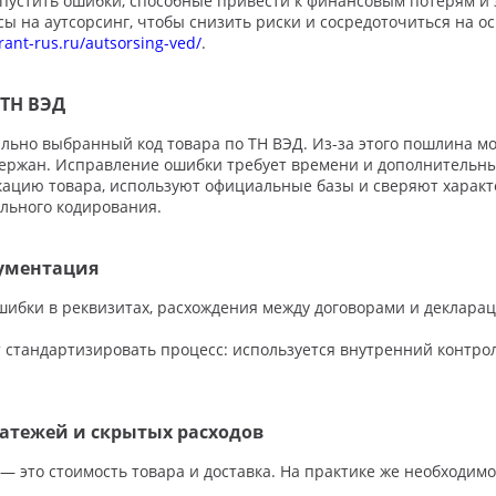
опустить ошибки, способные привести к финансовым потерям и
ы на аутсорсинг, чтобы снизить риски и сосредоточиться на о
arant-rus.ru/autsorsing-ved/
.
 ТН ВЭД
ьно выбранный код товара по ТН ВЭД. Из-за этого пошлина м
адержан. Исправление ошибки требует времени и дополнительны
кацию товара, используют официальные базы и сверяют характ
льного кодирования.
кументация
бки в реквизитах, расхождения между договорами и деклараци
стандартизировать процесс: используется внутренний контрол
атежей и скрытых расходов
— это стоимость товара и доставка. На практике же необходим