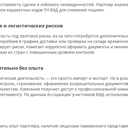
бестоимость сделки и избежать неожиданностей. Партнёр анал
ли корректных кодов ТН ВЭД для снижения пошлин.
 и логистических рисков
асть под протокол риска, из-за чего потребуется дополнительн
еребоев в графике доставки или проверки на складе временно
ирует риски, помогает корректно оформить документы и мини
вках из стран с повышенным уровнем контроля.
ятельно без опыта
еская деятельность — это просто импорт и экспорт. Но в реа
нтроль, страхование, оформление разрешительных документов 
иалистам. Компания получает доступ к профессиональной коман
регламенту. По данным Ассоциации участников ВЭД, использов
енить опыт партнёра, наличие лицензии таможенного представи