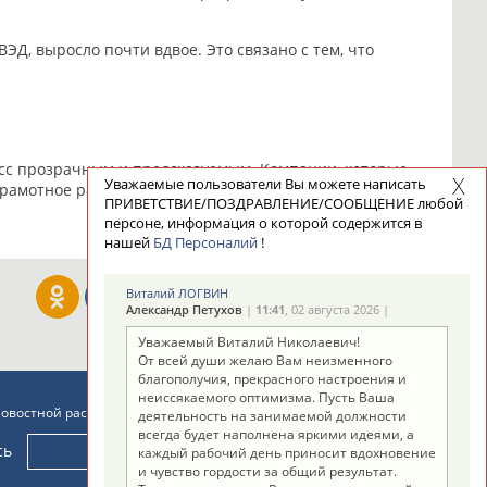
Д, выросло почти вдвое. Это связано с тем, что
цесс прозрачным и предсказуемым. Компании, которые
Уважаемые пользователи Вы можете написать
 Грамотное распределение ответственности между
ПРИВЕТСТВИЕ/ПОЗДРАВЛЕНИЕ/СООБЩЕНИЕ любой
персоне, информация о которой содержится в
нашей
БД Персоналий
!
Виталий ЛОГВИН
Александр Петухов
|
11:41
, 02 августа 2026 |
Уважаемый Виталий Николаевич!
От всей души желаю Вам неизменного
благополучия, прекрасного настроения и
неиссякаемого оптимизма. Пусть Ваша
новостной рассылке: 996
деятельность на занимаемой должности
всегда будет наполнена яркими идеями, а
сь
каждый рабочий день приносит вдохновение
и чувство гордости за общий результат.