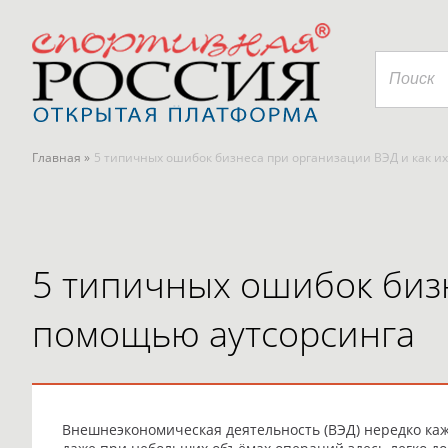
Главная »
5 типичных ошибок бизнеса при организации ВЭД и как и
5 типичных ошибок бизн
помощью аутсорсинга
Внешнеэкономическая деятельность (ВЭД) нередко ка