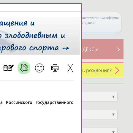
Просмотры материалов платформы
за сутки:
ТИВНОСТИ
СВОДНЫЕ ИНДЕКСЫ
У кого сегодня день рождения?
Профессия
Не выбран
ца Российского государственного
Спортивное звание
Не выбран
Учёное звание
Не выбран