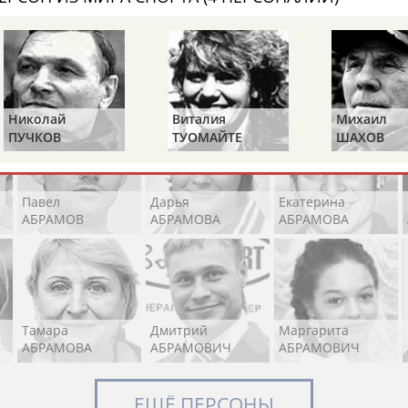
Элизабет
Захария
Александр
АБРААМЯН
АБРАМАШВИЛИ
АБРАМОВ
Николай
Виталия
Михаил
ПУЧКОВ
ТУОМАЙТЕ
ШАХОВ
Павел
Дарья
Екатерина
АБРАМОВ
АБРАМОВА
АБРАМОВА
Тамара
Дмитрий
Маргарита
АБРАМОВА
АБРАМОВИЧ
АБРАМОВИЧ
ЕЩЁ ПЕРСОНЫ