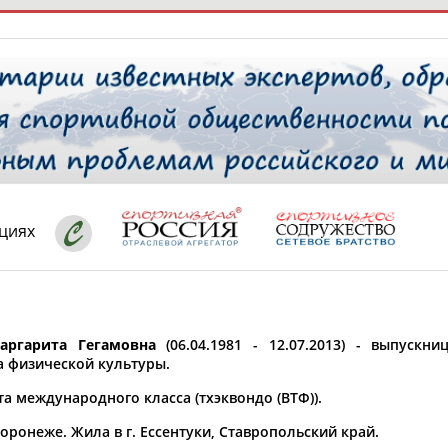
РЕСУРСНАЯ ПЛОЩАДКА
ТАБЛО АК
 специалисты
циях
ставляет регион*
 выбран
ргарита Гегамовна
(06.04.1981 - 12.07.2013) - выпускни
* для действующих спортсменов
то рождения
а физической культуры.
 выбран
а международного класса (тхэквондо (ВТФ)).
ион проживания
оронеже. Жила в г. Ессентуки, Ставропольский край.
 выбран