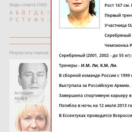
Виды спорта (160):
Рост 167 см. 
Дат
А
Б
В
Г
Д
Е
Ж
З
И
К
Л
М
Н
О
П
Первый трен
с
Р
С
Т
У
Ф
Х
Ц
Ч
Ш
Щ
Э
Ю
Я
Участница Ол
Серебряный (
Чемпионка Ро
13181
персон
Результаты поиска:
Серебряный (2001, 2002 - до 55 к
Тренеры -
И.М. Ли
,
К.М. Ли
.
В сборной команде России с 1999 
Выступала за Российскую Армию.
Аслаудин
Елена
Мария
Завершила спортивную карьеру в 
АБАЕВ
АБАИМОВА
АБАКУМОВА
Погибла в ночь на 12 июля 2013 
В Ессентуках проводится Всеросс