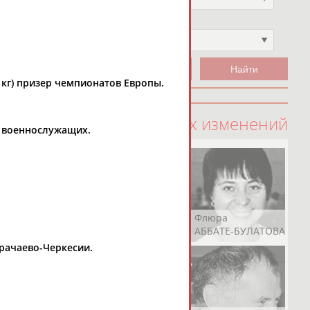
Чемпион
Не выбран
55 кг) призер чемпионатов Европы.
100 последних изменений
ди военнослужащих.
Рамазан
Ростом
Флюра
АБАЧАРАЕВ
АБАШИДЗЕ
АББАТЕ-БУЛАТОВА
рачаево-Черкесии.