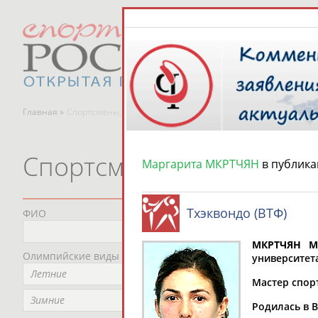
Главная »
Спортсмены, тренеры и специалисты
Спортсмены, тренеры и
Маргарита МКРТЧЯН
в публика
Тхэквондо (ВТФ)
ФИО
Пред
Не
МКРТЧЯН Ма
Олимпийские виды спорта
Мес
университет
Летние
Не
Мастер спорт
Рег
Зимние
Родилась в В
Не