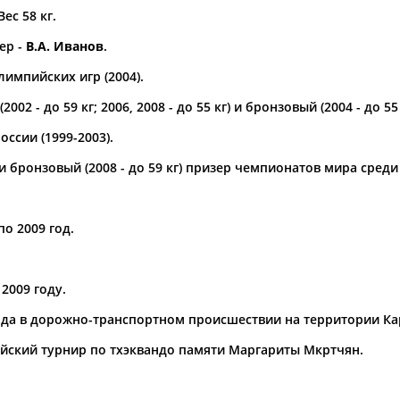
Вес 58 кг.
а рождения
ер -
В.А. Иванов
.
по
чч
мм
год
чч
мм
год
импийских игр (2004).
2002 - до 59 кг; 2006, 2008 - до 55 кг) и бронзовый (2004 - до 
ссии (1999-2003)
.
г) и бронзовый (2008 - до 59 кг) призер чемпионатов мира сре
по 2009 год.
Юлия
Дмитрий
Тамилла
2009 году.
АБАЛАКИНА
АБАРЕНОВ
АБАСОВА
года в дорожно-транспортном происшествии на территории Ка
ийский турнир по тхэквандо памяти Маргариты Мкртчян.