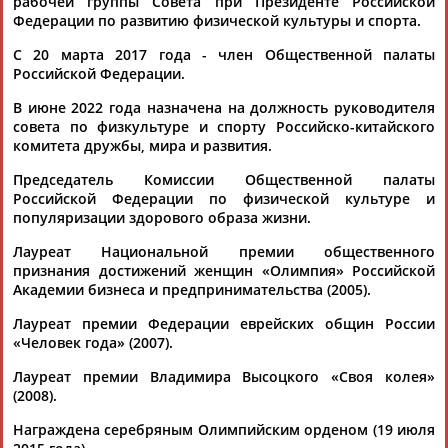
рабочей группы Совета при Президенте Российской
Федерации по развитию физической культуры и спорта.
С 20 марта 2017 года - член Общественной палаты
ТАБЛО АКТИВНОСТИ
Российской Федерации.
В июне 2022 года назначена на должность руководителя
совета по физкультуре и спорту Российско-китайского
ЦЕЛИ ПРОЕКТА
КОНТАКТЫ
НАШИ КНОПКИ
РЕКЛАМА
комитета дружбы, мира и развития.
Председатель Комиссии Общественной палаты
Российской Федерации по физической культуре и
популяризации здорового образа жизни.
Вопросы сотрудничества и совместной деятельности
inform@infosport.ru
Лауреат Национальной премии общественного
признания достижений женщин «Олимпия» Российской
Адресов в новостной рассылке: 997
Академии бизнеса и предпринимательства (2005).
Подпишись
Лауреат премии Федерации еврейских общин России
«Человек года» (2007).
©
Стадион, 1998-2026
Разработка и поддержка ООО НАИТ «Стадион»
Лауреат премии Владимира Высоцкого «Своя колея»
(2008).
Награждена серебряным Олимпийским орденом (19 июля