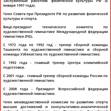
Заслуженный работник физической культуры РФ (6
января 1997 года).
Член Совета при Президенте РФ по развитию физической
Каримжан
Аделя
Андрей
Герман
культуры и спорта.
АБДРАХМАНОВ
АБДРАХМАНОВА
АБДУВАЛИЕВ
АБДУЛАЕВ
Вице-президент технического комитета по
художественной гимнастике Международной федерации
гимнастики (FIG).
Рамазан
Тагир
Камиль
Загалав
С 1972 года по 1992 год - тренер сборной команды
АБДУЛАЕВ
АБДУЛАЕВ
АБДУЛАЗИЗОВ
АБДУЛБЕКОВ
Ташкента по художественной гимнастике и сборной
команды Узбекистана по художественной гимнастике.
С 1992 года - главный тренер Центра олимпийской
подготовки.
Камалудин
Абдула
Магомед
Назир
С 2001 года - главный тренер сборной команды России по
АБДУЛДАУДОВ
АБДУЛЖАЛИЛОВ
АБДУЛКАГИРОВ
АБДУЛЛАЕВ
художественной гимнастике.
С 2008 года - Президент Всероссийской федерации
ЕЩЁ ПЕРСОНЫ
художественной гимнастики.
Член межведомственной комиссии по развитию спорта
высших достижений и консультативно-аналитической
24 персон из 13181