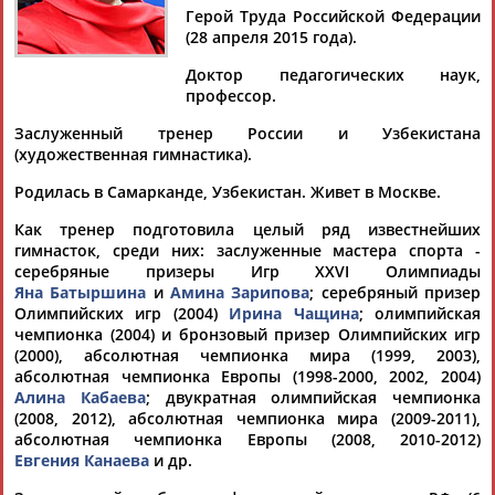
Дмитрий
Тамилла
Рамазан
Ростом
Герой Труда Российской Федерации
АБАРЕНОВ
АБАСОВА
АБАЧАРАЕВ
АБАШИДЗЕ
(28 апреля 2015 года).
Доктор педагогических наук,
профессор.
Флюра
Татьяна
Акжана
Артур
Заслуженный тренер России и Узбекистана
АББАТЕ-
АББЯСОВА
АБДИКАРИМОВА
АБДРАХМАНОВ
(художественная гимнастика).
БУЛАТОВА
Родилась в Самарканде, Узбекистан. Живет в Москве.
Как тренер подготовила целый ряд известнейших
гимнасток, среди них: заслуженные мастера спорта -
серебряные призеры Игр XXVI Олимпиады
Яна Батыршина
и
Амина Зарипова
; серебряный призер
Олимпийских игр (2004)
Ирина Чащина
; олимпийская
чемпионка (2004) и бронзовый призер Олимпийских игр
(2000), абсолютная чемпионка мира (1999, 2003),
абсолютная чемпионка Европы (1998-2000, 2002, 2004)
Алина Кабаева
; двукратная олимпийская чемпионка
(2008, 2012), абсолютная чемпионка мира (2009-2011),
абсолютная чемпионка Европы (2008, 2010-2012)
Евгения Канаева
и др.