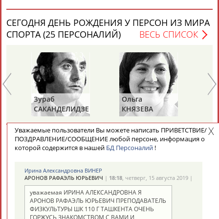
СЕГОДНЯ ДЕНЬ РОЖДЕНИЯ У ПЕРСОН ИЗ МИРА
СПОРТА (25 ПЕРСОНАЛИЙ)
ВЕСЬ СПИСОК
Зураб
Ольга
Ольга
САКАНДЕЛИДЗЕ
КНЯЗЕВА
БЕЛОВА
Уважаемые пользователи Вы можете написать ПРИВЕТСТВИЕ/
СЕГОДНЯ ДЕНЬ ПАМЯТИ У ПЕРСОН ИЗ МИРА
ПОЗДРАВЛЕНИЕ/СООБЩЕНИЕ любой персоне, информация о
которой содержится в нашей
БД Персоналий
!
СПОРТА (2 ПЕРСОНАЛИЙ)
ВЕСЬ СПИСОК
Ирина Александровна ВИНЕР
АРОНОВ РАФАЭЛЬ ЮРЬЕВИЧ
|
18:18
, четверг, 15 августа 2019 |
уважаемая ИРИНА АЛЕКСАНДРОВНА Я
АРОНОВ РАФАЭЛЬ ЮРЬЕВИЧ ПРЕПОДАВАТЕЛЬ
ФИЗКУЛЬТУРЫ ШК 110 Г ТАШКЕНТА ОЧЕНЬ
Владимир
Володар
ГОРЖУСЬ ЗНАКОМСТВОМ С ВАМИ И