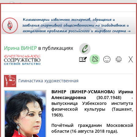
9 августа 2026 года,
19:58
СПОРТСМЕНЫ, ТРЕНЕРЫ И СПЕЦИАЛИСТЫ
Ирина ВИНЕР
в публикациях
13181
персон
Расширенный поиск
Найдено:
ВИНЕР (ВИНЕР-УСМАНОВА) Ирина
Александровна
(30.07.1948) -
Аслаудин
Елена
Мария
Юлия
выпускница Узбекского института
Гимнастика художественная
АБАЕВ
АБАИМОВА
АБАКУМОВА
АБАЛАКИНА
физической культуры (Ташкент,
1969).
Почётный гражданин Московской
области (16 августа 2018 года).