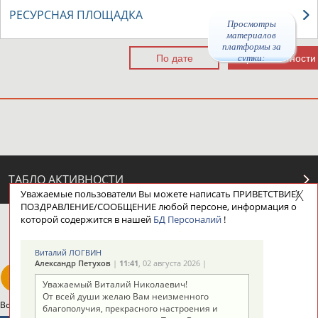
РЕСУРСНАЯ ПЛОЩАДКА
Просмотры
материалов
платформы за
сутки:
47185
ТАБЛО АКТИВНОСТИ
Уважаемые пользователи Вы можете написать ПРИВЕТСТВИЕ/
ПОЗДРАВЛЕНИЕ/СООБЩЕНИЕ любой персоне, информация о
которой содержится в нашей
БД Персоналий
!
ЦЕЛИ ПРОЕКТА
КОНТАКТЫ
НАШИ КНОПКИ
РЕКЛАМА
Виталий ЛОГВИН
Александр Петухов
|
11:41
, 02 августа 2026 |
Уважаемый Виталий Николаевич!
От всей души желаю Вам неизменного
Вопросы сотрудничества и совместной деятельности
inform@infosport.ru
благополучия, прекрасного настроения и