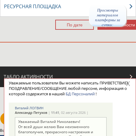
РЕСУРСНАЯ ПЛОЩАДКА
Просмотры
материалов
платформы за
сутки:
ТАБЛО АКТИВНОСТИ
Уважаемые пользователи Вы можете написать ПРИВЕТСТВИЕ/
ПОЗДРАВЛЕНИЕ/СООБЩЕНИЕ любой персоне, информация о
которой содержится в нашей
БД Персоналий
!
ЦЕЛИ ПРОЕКТА
КОНТАКТЫ
НАШИ КНОПКИ
РЕКЛАМА
Виталий ЛОГВИН
Александр Петухов
|
11:41
, 02 августа 2026 |
Уважаемый Виталий Николаевич!
От всей души желаю Вам неизменного
Вопросы сотрудничества и совместной деятельности
inform@infosport.ru
благополучия, прекрасного настроения и