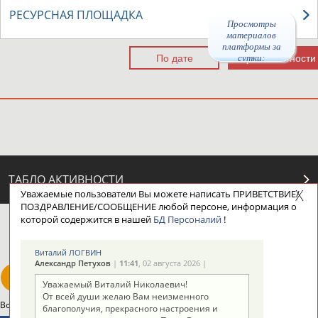
РЕСУРСНАЯ ПЛОЩАДКА
Просмотры
материалов
платформы за
сутки:
44267
ТАБЛО АКТИВНОСТИ
Уважаемые пользователи Вы можете написать ПРИВЕТСТВИЕ/
ПОЗДРАВЛЕНИЕ/СООБЩЕНИЕ любой персоне, информация о
которой содержится в нашей
БД Персоналий
!
ЦЕЛИ ПРОЕКТА
КОНТАКТЫ
НАШИ КНОПКИ
РЕКЛАМА
Виталий ЛОГВИН
Александр Петухов
|
11:41
, 02 августа 2026 |
Уважаемый Виталий Николаевич!
От всей души желаю Вам неизменного
Вопросы сотрудничества и совместной деятельности
inform@infosport.ru
благополучия, прекрасного настроения и