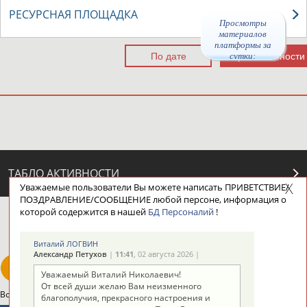
РЕСУРСНАЯ ПЛОЩАДКА
Просмотры
материалов
платформы за
сутки:
ТАБЛО АКТИВНОСТИ
Уважаемые пользователи Вы можете написать ПРИВЕТСТВИЕ/
ПОЗДРАВЛЕНИЕ/СООБЩЕНИЕ любой персоне, информация о
которой содержится в нашей
БД Персоналий
!
ЦЕЛИ ПРОЕКТА
КОНТАКТЫ
НАШИ КНОПКИ
РЕКЛАМА
Виталий ЛОГВИН
Александр Петухов
|
11:41
, 02 августа 2026 |
Уважаемый Виталий Николаевич!
От всей души желаю Вам неизменного
Вопросы сотрудничества и совместной деятельности
inform@infosport.ru
благополучия, прекрасного настроения и