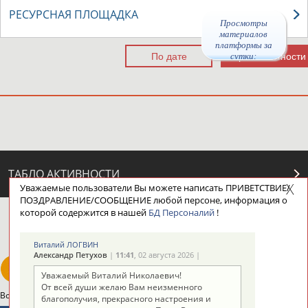
РЕСУРСНАЯ ПЛОЩАДКА
Просмотры
материалов
платформы за
сутки:
ТАБЛО АКТИВНОСТИ
Уважаемые пользователи Вы можете написать ПРИВЕТСТВИЕ/
ПОЗДРАВЛЕНИЕ/СООБЩЕНИЕ любой персоне, информация о
которой содержится в нашей
БД Персоналий
!
ЦЕЛИ ПРОЕКТА
КОНТАКТЫ
НАШИ КНОПКИ
РЕКЛАМА
Виталий ЛОГВИН
Александр Петухов
|
11:41
, 02 августа 2026 |
Уважаемый Виталий Николаевич!
От всей души желаю Вам неизменного
Вопросы сотрудничества и совместной деятельности
inform@infosport.ru
благополучия, прекрасного настроения и