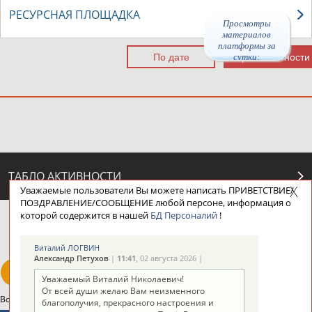
РЕСУРСНАЯ ПЛОЩАДКА
Просмотры
материалов
платформы за
сутки:
44455
ТАБЛО АКТИВНОСТИ
Уважаемые пользователи Вы можете написать ПРИВЕТСТВИЕ/
ПОЗДРАВЛЕНИЕ/СООБЩЕНИЕ любой персоне, информация о
которой содержится в нашей
БД Персоналий
!
ЦЕЛИ ПРОЕКТА
КОНТАКТЫ
НАШИ КНОПКИ
РЕКЛАМА
Виталий ЛОГВИН
Александр Петухов
|
11:41
, 02 августа 2026 |
Уважаемый Виталий Николаевич!
От всей души желаю Вам неизменного
Вопросы сотрудничества и совместной деятельности
inform@infosport.ru
благополучия, прекрасного настроения и