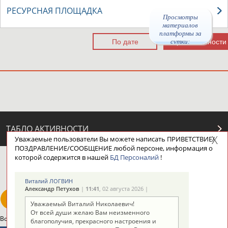
РЕСУРСНАЯ ПЛОЩАДКА
Просмотры
материалов
платформы за
сутки:
44151
ТАБЛО АКТИВНОСТИ
Уважаемые пользователи Вы можете написать ПРИВЕТСТВИЕ/
ПОЗДРАВЛЕНИЕ/СООБЩЕНИЕ любой персоне, информация о
которой содержится в нашей
БД Персоналий
!
ЦЕЛИ ПРОЕКТА
КОНТАКТЫ
НАШИ КНОПКИ
РЕКЛАМА
Виталий ЛОГВИН
Александр Петухов
|
11:41
, 02 августа 2026 |
Уважаемый Виталий Николаевич!
От всей души желаю Вам неизменного
Вопросы сотрудничества и совместной деятельности
inform@infosport.ru
благополучия, прекрасного настроения и