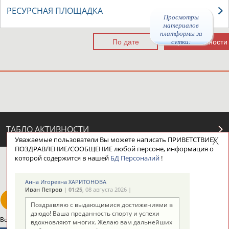
РЕСУРСНАЯ ПЛОЩАДКА
Просмотры
материалов
платформы за
сутки:
ТАБЛО АКТИВНОСТИ
Уважаемые пользователи Вы можете написать ПРИВЕТСТВИЕ/
ПОЗДРАВЛЕНИЕ/СООБЩЕНИЕ любой персоне, информация о
которой содержится в нашей
БД Персоналий
!
ЦЕЛИ ПРОЕКТА
КОНТАКТЫ
НАШИ КНОПКИ
РЕКЛАМА
Анна Игоревна ХАРИТОНОВА
Иван Петров
|
01:25
, 08 августа 2026 |
Поздравляю с выдающимися достижениями в
дзюдо! Ваша преданность спорту и успехи
Вопросы сотрудничества и совместной деятельности
inform@infosport.ru
вдохновляют многих. Желаю вам дальнейших