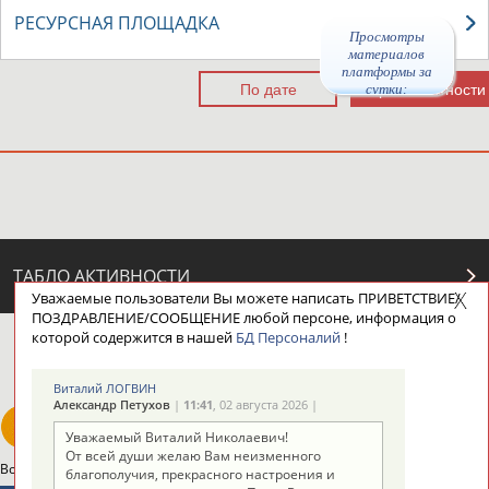
РЕСУРСНАЯ ПЛОЩАДКА
Просмотры
материалов
платформы за
сутки:
ТАБЛО АКТИВНОСТИ
Уважаемые пользователи Вы можете написать ПРИВЕТСТВИЕ/
ПОЗДРАВЛЕНИЕ/СООБЩЕНИЕ любой персоне, информация о
которой содержится в нашей
БД Персоналий
!
ЦЕЛИ ПРОЕКТА
КОНТАКТЫ
НАШИ КНОПКИ
РЕКЛАМА
Виталий ЛОГВИН
Александр Петухов
|
11:41
, 02 августа 2026 |
Уважаемый Виталий Николаевич!
От всей души желаю Вам неизменного
Вопросы сотрудничества и совместной деятельности
inform@infosport.ru
благополучия, прекрасного настроения и