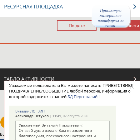
РЕСУРСНАЯ ПЛОЩАДКА
Просмотры
материалов
платформы за
сутки:
46557
ТАБЛО АКТИВНОСТИ
Уважаемые пользователи Вы можете написать ПРИВЕТСТВИЕ/
ПОЗДРАВЛЕНИЕ/СООБЩЕНИЕ любой персоне, информация о
которой содержится в нашей
БД Персоналий
!
ЦЕЛИ ПРОЕКТА
КОНТАКТЫ
НАШИ КНОПКИ
РЕКЛАМА
Виталий ЛОГВИН
Александр Петухов
|
11:41
, 02 августа 2026 |
Уважаемый Виталий Николаевич!
От всей души желаю Вам неизменного
Вопросы сотрудничества и совместной деятельности
inform@infosport.ru
благополучия, прекрасного настроения и