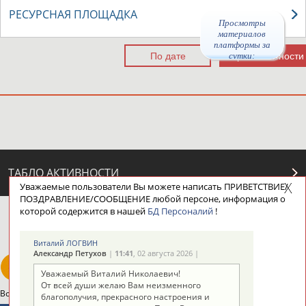
РЕСУРСНАЯ ПЛОЩАДКА
Просмотры
материалов
платформы за
сутки:
46619
ТАБЛО АКТИВНОСТИ
Уважаемые пользователи Вы можете написать ПРИВЕТСТВИЕ/
ПОЗДРАВЛЕНИЕ/СООБЩЕНИЕ любой персоне, информация о
которой содержится в нашей
БД Персоналий
!
ЦЕЛИ ПРОЕКТА
КОНТАКТЫ
НАШИ КНОПКИ
РЕКЛАМА
Виталий ЛОГВИН
Александр Петухов
|
11:41
, 02 августа 2026 |
Уважаемый Виталий Николаевич!
От всей души желаю Вам неизменного
Вопросы сотрудничества и совместной деятельности
inform@infosport.ru
благополучия, прекрасного настроения и