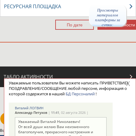
РЕСУРСНАЯ ПЛОЩАДКА
Просмотры
материалов
платформы за
сутки:
47387
ТАБЛО АКТИВНОСТИ
Уважаемые пользователи Вы можете написать ПРИВЕТСТВИЕ/
ПОЗДРАВЛЕНИЕ/СООБЩЕНИЕ любой персоне, информация о
которой содержится в нашей
БД Персоналий
!
ЦЕЛИ ПРОЕКТА
КОНТАКТЫ
НАШИ КНОПКИ
РЕКЛАМА
Виталий ЛОГВИН
Александр Петухов
|
11:41
, 02 августа 2026 |
Уважаемый Виталий Николаевич!
От всей души желаю Вам неизменного
Вопросы сотрудничества и совместной деятельности
inform@infosport.ru
благополучия, прекрасного настроения и